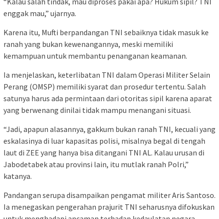
“Kalau salah tindak, mau diproses pakai apa? Hukum sipil? TNI
enggak mau,” ujarnya.
Karena itu, Mufti berpandangan TNI sebaiknya tidak masuk ke
ranah yang bukan kewenangannya, meski memiliki
kemampuan untuk membantu penanganan keamanan.
Ia menjelaskan, keterlibatan TNI dalam Operasi Militer Selain
Perang (OMSP) memiliki syarat dan prosedur tertentu. Salah
satunya harus ada permintaan dari otoritas sipil karena aparat
yang berwenang dinilai tidak mampu menangani situasi.
“Jadi, apapun alasannya, gakkum bukan ranah TNI, kecuali yang
eskalasinya di luar kapasitas polisi, misalnya begal di tengah
laut di ZEE yang hanya bisa ditangani TNI AL. Kalau urusan di
Jabodetabek atau provinsi lain, itu mutlak ranah Polri,”
katanya.
Pandangan serupa disampaikan pengamat militer Aris Santoso.
Ia menegaskan pengerahan prajurit TNI seharusnya difokuskan
untuk menghadapi ancaman terhadap kedaulatan negara,