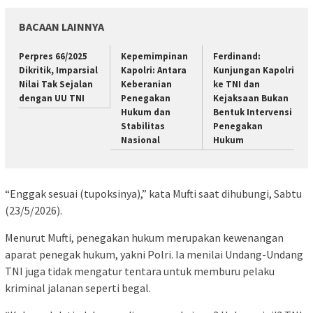
BACAAN LAINNYA
Perpres 66/2025
Kepemimpinan
Ferdinand:
Dikritik, Imparsial
Kapolri: Antara
Kunjungan Kapolri
Nilai Tak Sejalan
Keberanian
ke TNI dan
dengan UU TNI
Penegakan
Kejaksaan Bukan
Hukum dan
Bentuk Intervensi
Stabilitas
Penegakan
Nasional
Hukum
“Enggak sesuai (tupoksinya),” kata Mufti saat dihubungi, Sabtu
(23/5/2026).
Menurut Mufti, penegakan hukum merupakan kewenangan
aparat penegak hukum, yakni Polri. Ia menilai Undang-Undang
TNI juga tidak mengatur tentara untuk memburu pelaku
kriminal jalanan seperti begal.