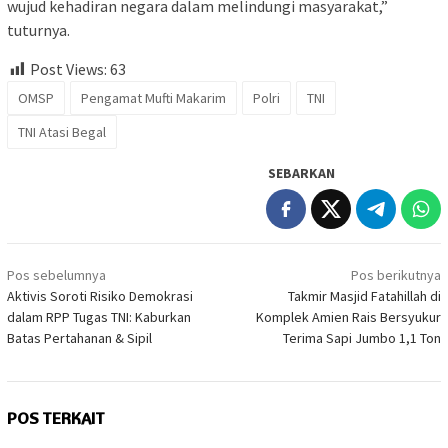
wujud kehadiran negara dalam melindungi masyarakat,”
tuturnya.
Post Views:
63
OMSP
Pengamat Mufti Makarim
Polri
TNI
TNI Atasi Begal
SEBARKAN
Navigasi
Pos sebelumnya
Pos berikutnya
pos
Aktivis Soroti Risiko Demokrasi
Takmir Masjid Fatahillah di
dalam RPP Tugas TNI: Kaburkan
Komplek Amien Rais Bersyukur
Batas Pertahanan & Sipil
Terima Sapi Jumbo 1,1 Ton
POS TERKAIT