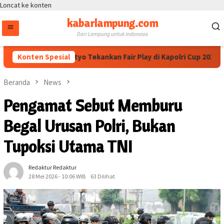
Loncat ke konten
kabarlampung.com
Dari Lampung untuk Indonesia
polri Dedi Prasetyo Tekankan Fair Play di Kapolri Cup 2026
Konten Spesial
Beranda
News
Pengamat Sebut Memburu
Begal Urusan Polri, Bukan
Tupoksi Utama TNI
Redaktur Redaktur
28 Mei 2026 - 10:06 WIB
63 Dilihat