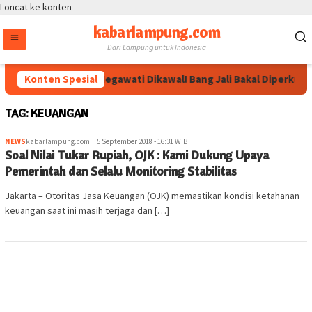
Loncat ke konten
kabarlampung.com
Dari Lampung untuk Indonesia
Konten Spesial
Arahan Megawati Dikawal! Bang Jali Bakal Diperkuat 
TAG:
KEUANGAN
NEWS
kabarlampung.com
5 September 2018 - 16:31 WIB
Soal Nilai Tukar Rupiah, OJK : Kami Dukung Upaya
Pemerintah dan Selalu Monitoring Stabilitas
Jakarta – Otoritas Jasa Keuangan (OJK) memastikan kondisi ketahanan
keuangan saat ini masih terjaga dan […]