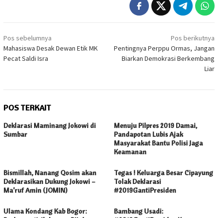
Navigasi
Pos sebelumnya
Pos berikutnya
pos
Mahasiswa Desak Dewan Etik MK
Pentingnya Perppu Ormas, Jangan
Pecat Saldi Isra
Biarkan Demokrasi Berkembang
Liar
POS TERKAIT
Deklarasi Maminang Jokowi di
Menuju Pilpres 2019 Damai,
Sumbar
Pandapotan Lubis Ajak
Masyarakat Bantu Polisi Jaga
Keamanan
Bismillah, Nanang Qosim akan
Tegas ! Keluarga Besar Cipayung
Deklarasikan Dukung Jokowi –
Tolak Deklarasi
Ma’ruf Amin (JOMIN)
#2019GantiPresiden
Ulama Kondang Kab Bogor:
Bambang Usadi: