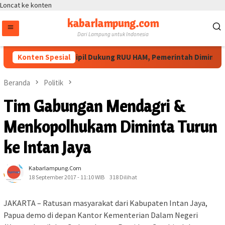
Loncat ke konten
kabarlampung.com
Dari Lampung untuk Indonesia
Konten Spesial
Masyarakat Sipil Dukung RUU HAM, Pemerintah Diminta Per
Beranda
Politik
Tim Gabungan Mendagri &
Menkopolhukam Diminta Turun
ke Intan Jaya
Kabarlampung.com
18 September 2017 - 11:10 WIB
318 Dilihat
JAKARTA – Ratusan masyarakat dari Kabupaten Intan Jaya,
Papua demo di depan Kantor Kementerian Dalam Negeri