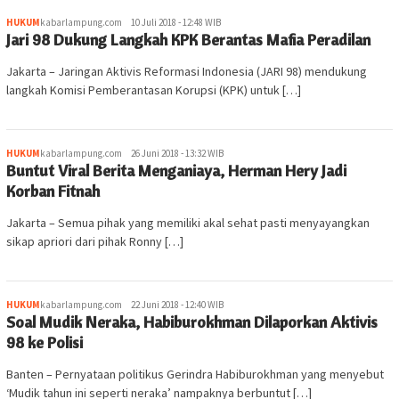
HUKUM
kabarlampung.com
10 Juli 2018 - 12:48 WIB
Jari 98 Dukung Langkah KPK Berantas Mafia Peradilan
Jakarta – Jaringan Aktivis Reformasi Indonesia (JARI 98) mendukung
langkah Komisi Pemberantasan Korupsi (KPK) untuk […]
HUKUM
kabarlampung.com
26 Juni 2018 - 13:32 WIB
Buntut Viral Berita Menganiaya, Herman Hery Jadi
Korban Fitnah
Jakarta – Semua pihak yang memiliki akal sehat pasti menyayangkan
sikap apriori dari pihak Ronny […]
HUKUM
kabarlampung.com
22 Juni 2018 - 12:40 WIB
Soal Mudik Neraka, Habiburokhman Dilaporkan Aktivis
98 ke Polisi
Banten – Pernyataan politikus Gerindra Habiburokhman yang menyebut
‘Mudik tahun ini seperti neraka’ nampaknya berbuntut […]