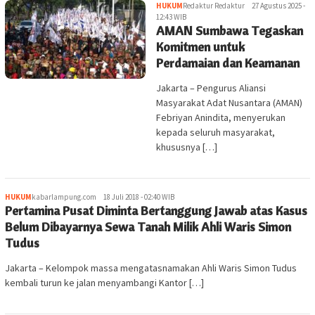
HUKUM
Redaktur Redaktur
27 Agustus 2025 -
12:43 WIB
AMAN Sumbawa Tegaskan
Komitmen untuk
Perdamaian dan Keamanan
Jakarta – Pengurus Aliansi
Masyarakat Adat Nusantara (AMAN)
Febriyan Anindita, menyerukan
kepada seluruh masyarakat,
khususnya […]
HUKUM
kabarlampung.com
18 Juli 2018 - 02:40 WIB
Pertamina Pusat Diminta Bertanggung Jawab atas Kasus
Belum Dibayarnya Sewa Tanah Milik Ahli Waris Simon
Tudus
Jakarta – Kelompok massa mengatasnamakan Ahli Waris Simon Tudus
kembali turun ke jalan menyambangi Kantor […]