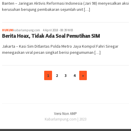
Banten – Jaringan Aktivis Reformasi Indonesia (Jari 98) menyesalkan aksi
kerusuhan berujung pembakaran sejumlah unit […]
HUKUM
kabarlampung.com
4 April 2018 - 08:39 WIB
Berita Hoax, Tidak Ada Soal Pemutihan SIM
Jakarta – Kasi Sim Ditlantas Polda Metro Jaya Kompol Fahri Siregar
menegaskan viral pesan singkat berisi pengumuman […]
1
2
3
4
»
Versi Non AMP
Kabarlampung.com | 2023