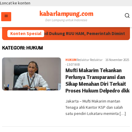
Loncat ke konten
kabarlampung.com
Dari Lampung untuk Indonesia
Masyarakat Sipil Dukung RUU HAM, Pemerintah Diminta Perl
Konten Spesial
KATEGORI:
HUKUM
HUKUM
Redaktur Redaktur
16 November 2025
- 13:07 WIB
Mufti Makarim Tekankan
Perlunya Transparansi dan
Sikap Menahan Diri Terkait
Proses Hukum Delpedro dkk
Jakarta – Mufti Makarim mantan
Tenaga ahli Kantor KSP dan salah
satu pendiri Lokataru meminta […]