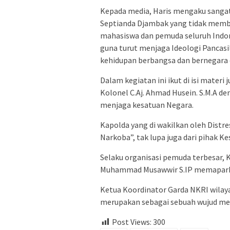
Kepada media, Haris mengaku sangat
Septianda Djambak yang tidak memba
mahasiswa dan pemuda seluruh Indon
guna turut menjaga Ideologi Pancasi
kehidupan berbangsa dan bernegara d
Dalam kegiatan ini ikut di isi mater
Kolonel C.Aj. Ahmad Husein. S.M.A 
menjaga kesatuan Negara.
Kapolda yang di wakilkan oleh Distr
Narkoba”, tak lupa juga dari pihak K
Selaku organisasi pemuda terbesar, 
Muhammad Musawwir S.IP memaparkan
Ketua Koordinator Garda NKRI wilay
merupakan sebagai sebuah wujud men
Post Views:
300