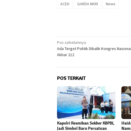
ACEH
GARDA NKRI
News
Navigasi
Pos sebelumnya
Ada Terget Politik Dibalik Kongres Nasiona
pos
Akbar 212
POS TERKAIT
Kapolri Resmikan Sekber KBPBI,
Haida
Jadi Simbol Baru Persatuan
Nama