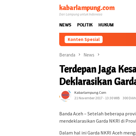
Loncat
kabarlampung.com
ke
Dari Lampung untuk Indonesia
konten
NEWS
POLITIK
HUKUM
Konten Spesial
Beranda
News
Terdepan Jaga Kes
Deklarasikan Gard
Kabarlampung.com
21 November 2017 - 13:30 WIB
300 Dili
Banda Aceh – Setelah beberapa provin
mendeklarasikan Garda NKRI di Provin
Dalam hal ini Garda NKRI Aceh meng