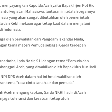
 menyayangkan Kapolda Aceh yaitu Bapak Irjen Pol Rio
ntu kegiatan Mahasiswa, lantaran ini adalah organnya
esia yang akan sangat dibutuhkan oleh pemerintah
la dan Kebhinekaan agar tetap kuat dalam menjalani
i Indonesia.
i juga oleh perwakilan dari Pangdam Iskandar Muda,
dengan tema materi Pemuda sebagai Garda terdepan
esnarkoba, Ipda Nazir, S.H dengan tema “Pemuda dan
esbangpol Aceh, yang diwakilkan oleh Bapak Mus Musliadi.
KNPI DPD Aceh dalam hal ini hmdi wakilkan oleh
 tema “rasa cinta tanah air dan pemuda”.
ah Aceh mengungkapkan, Garda NKRI hadir di Aceh
jaga toleransi dan kesatuan tetap utuh.