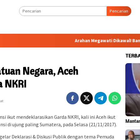
Pencarian
Arahan Megawati Dikawal! Bang Jali Ba
TERB
atuan Negara, Aceh
a NKRI
hat
si ikut mendeklarasikan Garda NKRI, kali ini Aceh ikut
Mantan
si di ujung paling Sumatera, pada Selasa (21/11/2017).
gelar Deklarasi & Diskusi Publik dengan tema Pemuda