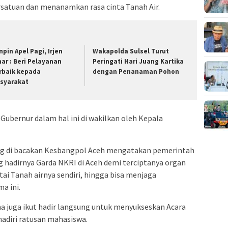
satuan dan menanamkan rasa cinta Tanah Air.
mpin Apel Pagi, Irjen
Wakapolda Sulsel Turut
ar : Beri Pelayanan
Peringati Hari Juang Kartika
rbaik kepada
dengan Penanaman Pohon
syarakat
l Gubernur dalam hal ini di wakilkan oleh Kepala
g di bacakan Kesbangpol Aceh mengatakan pemerintah
 hadirnya Garda NKRI di Aceh demi terciptanya organ
i Tanah airnya sendiri, hingga bisa menjaga
a ini.
a juga ikut hadir langsung untuk menyukseskan Acara
hadiri ratusan mahasiswa.