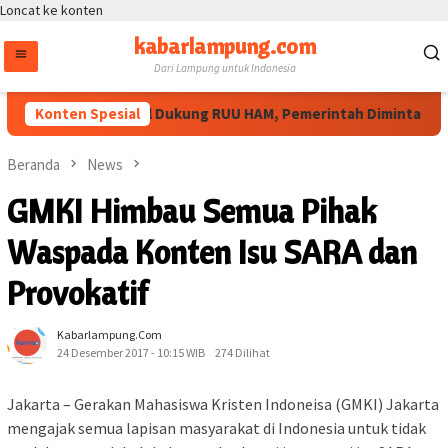
Loncat ke konten
kabarlampung.com
Dari Lampung untuk Indonesia
Masyarakat Sipil Dukung RUU HAM, Pemerintah Diminta Perlua
Konten Spesial
Beranda
News
GMKI Himbau Semua Pihak
Waspada Konten Isu SARA dan
Provokatif
Kabarlampung.com
24 Desember 2017 - 10:15 WIB
274 Dilihat
Jakarta – Gerakan Mahasiswa Kristen Indoneisa (GMKI) Jakarta
mengajak semua lapisan masyarakat di Indonesia untuk tidak