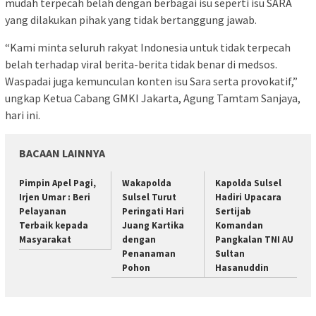
mudah terpecah belah dengan berbagai isu seperti isu SARA
yang dilakukan pihak yang tidak bertanggung jawab.
“Kami minta seluruh rakyat Indonesia untuk tidak terpecah
belah terhadap viral berita-berita tidak benar di medsos.
Waspadai juga kemunculan konten isu Sara serta provokatif,”
ungkap Ketua Cabang GMKI Jakarta, Agung Tamtam Sanjaya,
hari ini.
BACAAN LAINNYA
Pimpin Apel Pagi,
Wakapolda
Kapolda Sulsel
Irjen Umar : Beri
Sulsel Turut
Hadiri Upacara
Pelayanan
Peringati Hari
Sertijab
Terbaik kepada
Juang Kartika
Komandan
Masyarakat
dengan
Pangkalan TNI AU
Penanaman
Sultan
Pohon
Hasanuddin