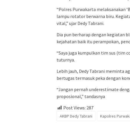
“Polres Purwakarta melaksanakan ‘Bl
lampu rotator berwarna biru. Kegiata
vital,” ujar Dedy Tabrani.
Dia pun berharap dengan kegiatan bl
kejahatan baik itu perampokan, penc
“Saya juga kumpulkan tim sus (tim 
tuturnya.
Lebih jauh, Dedy Tabrani meminta a
bertugas termasuk peka dengan kondi
“Jangan pernah underestimate denga
proposional,” tandasnya
Post Views:
287
AKBP Dedy Tabrani
Kapolres Purwak