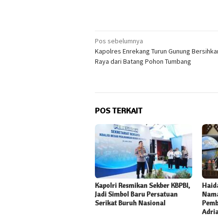
Navigasi
Pos sebelumnya
Kapolres Enrekang Turun Gunung Bersihka
pos
Raya dari Batang Pohon Tumbang
POS TERKAIT
Kapolri Resmikan Sekber KBPBI,
Haida
Jadi Simbol Baru Persatuan
Nama
Serikat Buruh Nasional
Pemb
Adri