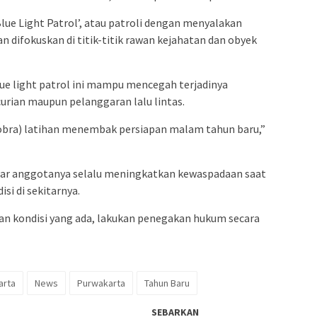
ue Light Patrol’, atau patroli dengan menyalakan
n difokuskan di titik-titik rawan kejahatan dan obyek
ue light patrol ini mampu mencegah terjadinya
urian maupun pelanggaran lalu lintas.
cobra) latihan menembak persiapan malam tahun baru,”
gar anggotanya selalu meningkatkan kewaspadaan saat
si di sekitarnya.
n kondisi yang ada, lakukan penegakan hukum secara
arta
News
Purwakarta
Tahun Baru
SEBARKAN