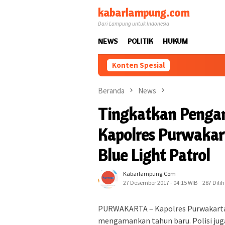
Loncat
kabarlampung.com
ke
Dari Lampung untuk Indonesia
konten
NEWS
POLITIK
HUKUM
Konten Spesial
Beranda
News
Tingkatkan Penga
Kapolres Purwakar
Blue Light Patrol
Kabarlampung.com
27 Desember 2017 - 04:15 WIB
287 Dilih
PURWAKARTA – Kapolres Purwakarta
mengamankan tahun baru. Polisi jug