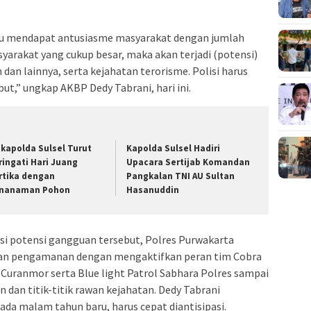
lu mendapat antusiasme masyarakat dengan jumlah
yarakat yang cukup besar, maka akan terjadi (potensi)
dan lainnya, serta kejahatan terorisme. Polisi harus
ut,” ungkap AKBP Dedy Tabrani, hari ini.
kapolda Sulsel Turut
Kapolda Sulsel Hadiri
ringati Hari Juang
Upacara Sertijab Komandan
rtika dengan
Pangkalan TNI AU Sultan
nanaman Pohon
Hasanuddin
si potensi gangguan tersebut, Polres Purwakarta
an pengamanan dengan mengaktifkan peran tim Cobra
n Curanmor serta Blue light Patrol Sabhara Polres sampai
n dan titik-titik rawan kejahatan. Dedy Tabrani
a malam tahun baru, harus cepat diantisipasi.