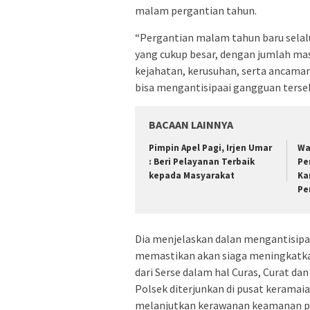
malam pergantian tahun.
“Pergantian malam tahun baru sela
yang cukup besar, dengan jumlah mas
kejahatan, kerusuhan, serta ancaman 
bisa mengantisipaai gangguan terseb
BACAAN LAINNYA
Pimpin Apel Pagi, Irjen Umar
Wa
: Beri Pelayanan Terbaik
Pe
kepada Masyarakat
Ka
Pe
Dia menjelaskan dalan mengantisipa
memastikan akan siaga meningkatk
dari Serse dalam hal Curas, Curat da
Polsek diterjunkan di pusat keramaia
melanjutkan kerawanan keamanan pad