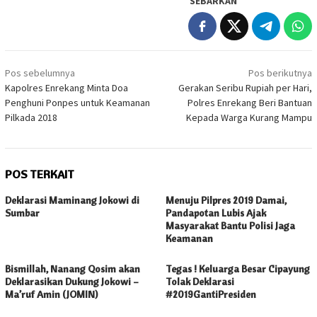
SEBARKAN
Navigasi
Pos sebelumnya
Pos berikutnya
pos
Kapolres Enrekang Minta Doa
Gerakan Seribu Rupiah per Hari,
Penghuni Ponpes untuk Keamanan
Polres Enrekang Beri Bantuan
Pilkada 2018
Kepada Warga Kurang Mampu
POS TERKAIT
Deklarasi Maminang Jokowi di
Menuju Pilpres 2019 Damai,
Sumbar
Pandapotan Lubis Ajak
Masyarakat Bantu Polisi Jaga
Keamanan
Bismillah, Nanang Qosim akan
Tegas ! Keluarga Besar Cipayung
Deklarasikan Dukung Jokowi –
Tolak Deklarasi
Ma’ruf Amin (JOMIN)
#2019GantiPresiden