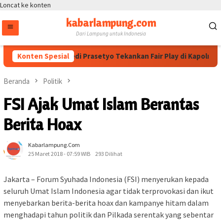
Loncat ke konten
kabarlampung.com
Dari Lampung untuk Indonesia
Konten Spesial
Wakapolri Dedi Prasetyo Tekankan Fair Play di Kapolri Cup
Beranda
Politik
FSI Ajak Umat Islam Berantas
Berita Hoax
Kabarlampung.com
25 Maret 2018 - 07:59 WIB
293 Dilihat
Jakarta – Forum Syuhada Indonesia (FSI) menyerukan kepada
seluruh Umat Islam Indonesia agar tidak terprovokasi dan ikut
menyebarkan berita-berita hoax dan kampanye hitam dalam
menghadapi tahun politik dan Pilkada serentak yang sebentar