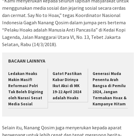
“Kami menyerukan kepada seluruh lapisan masyarakat untuk
menggunakan media sosial dan jejaring sosial secara cerdas
dan cermat. Say No to Hoax,” tegas Koordinator Nasional
Indonesia Gagah Nanang Qosim dalam jumpa pers bertema
“Pelaku Hoaks adalah Manusia Anti Pancasila” di Kedai Kopi
Lagenda, Jalan Manggarai Utara VI, No. 13, Tebet Jakarta
Selatan, Rabu (14/3/2018).
BACAAN LAINNYA
Ledakan Hoaks
Gatot Pastikan
Generasi Muda
Makin Masif!
Kabar Dirinya
Penentu Arah
Reformasi Polri
Ikut Aksi di MK
Bangsa di Pemilu
Tak Boleh Digiring
19-22 April 2024
2024, Jangan
oleh Narasi Sesat
adalah Hoaks
Termakan Hoax &
Media Sosial
Kampanye Hitam
Selain itu, Nanang Qosim juga menyerukan kepada aparat
berwenang untuk lebih cepat dan tepat merespon berita-