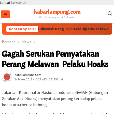
Loncat ke konten
kabarlampung.com
Dari Lampung untuk Indonesia
Arahan Megawati Dikawal! Bang Jali Bakal Diperkuat lewat Pojok 
Konten Spesial
Beranda
News
Gagah Serukan Pernyatakan
Perang Melawan Pelaku Hoaks
Kabarlampung.com
14 Maret 2018 - 10:22 WIB
271 Dilihat
Jakarta – Koordinator Nasional Indonesia GAGAH (Gabungan
Gerakan Anti Hoaks) menyatakan perang terhadap pelaku
hoaks atau berita bohong.