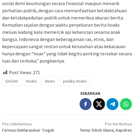
sosial demi keuntungan secara finansial maupun menarik
perhatian publik, dengan cara memanfaatkan ketidaktahuan
dan ketidakpedulian publik untuk memeriksa akurasi berita.
Kemudian sejalan dengan waktu penyebaran berita hoaks
meluas kadang kala memercik api kebencian sesama anak
bangsa. Indonesia dengan keberagaman ras, etnis, dan
kepercayaan sangat rentan untuk kerusuhan atau kekacauan
hanya dengan “hoax” yang tidak begitu penting tersebar secara
luas dan terbuka,” pungkasnya.
Post Views:
271
GAGAH
Hoaks
News
pelaku Hoaks
SEBARKAN
Navigasi
Pos sebelumnya
Pos berikutnya
pos
Formasi Deklarasikan “Cegah
Temui Tokoh Ulama, Kapolres