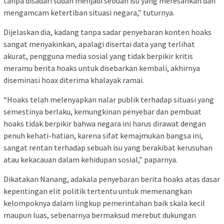
tanpa disadari sudah menjadi sebuah isu yang meresahkan dan
mengamcam ketertiban situasi negara,” tuturnya.
Dijelaskan dia, kadang tanpa sadar penyebaran konten hoaks
sangat menyakinkan, apalagi disertai data yang terlihat
akurat, pengguna media sosial yang tidak berpikir kritis
meramu berita hoaks untuk disebarkan kembali, akhirnya
diseminasi hoax diterima khalayak ramai.
“Hoaks telah melenyapkan nalar publik terhadap situasi yang
semestinya berlaku, kemungkinan penyebar dan pembuat
hoaks tidak berpikir bahwa negara ini harus dirawat dengan
penuh kehati-hatian, karena sifat kemajmukan bangsa ini,
sangat rentan terhadap sebuah isu yang berakibat kerusuhan
atau kekacauan dalam kehidupan sosial,” paparnya.
Dikatakan Nanang, adakala penyebaran berita hoaks atas dasar
kepentingan elit politik tertentu untuk memenangkan
kelompoknya dalam lingkup pemerintahan baik skala kecil
maupun luas, sebenarnya bermaksud merebut dukungan