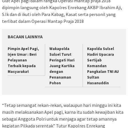
Giat Apel pagi dalam rangka Operasi mantap praja 2018
dipimpin langsung oleh Kapolres Enrekang AKBP Ibrahim Aji,
S.Ik dan di ikuti oleh Para Kabag, Kasat serta personil yang
terlibat dalam Operasi Mantap Praja 2018
BACAAN LAINNYA
Pimpin Apel Pagi,
Wakapolda
Kapolda Sulsel
Irjen Umar : Beri
Sulsel Turut
Hadiri Upacara
Pelayanan
Peringati Hari
Sertijab
Terbaik kepada
Juang Kartika
Komandan
Masyarakat
dengan
Pangkalan TNI AU
Penanaman
Sultan
Pohon
Hasanuddin
“Tetap semangat rekan-rekan, walaupun hari minggu ini kita
masih melaksanakan Apel pagi, karna itu sudah kewajiban kita
sebagai Anggota Polri untuk menjaga agar tetap amannya
kegiatan Pilkada serentak” Tutur Kapolres Enrekang