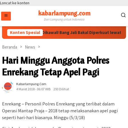
Loncat ke konten
kabarlampung.com
Dari Lampung untuk Indonesia
Arahan Megawati Dikawal! Bang Jali Bakal Diperkuat lewat Pojok 
Konten Spesial
Beranda
News
Hari Minggu Anggota Polres
Enrekang Tetap Apel Pagi
Kabarlampung.com
4 Maret 2018 - 06:07 WIB
293 Dilihat
Enrekang – Personil Polres Enrekang yang terlibat dalam
Operasi Mantap Praja – 2018 tetap melaksanakan apel pagi
seperti hari-hari biasanya. Minggu (5/3/18)