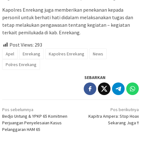
Kapolres Enrekang juga memberikan penekanan kepada
personil untuk berhati hati didalam melaksanakan tugas dan
tetap melakukan pengawasan tentang kegiatan – kegiatan
terkait pemilukada di kab. Enrekang.
Post Views:
293
Apel
Enrekang
Kapolres Enrekang
News
Polres Enrekang
SEBARKAN
Navigasi
Pos sebelumnya
Pos berikutnya
pos
Bedjo Untung & YPKP 65 Komitmen
Kapitra Ampera: Stop Hoax
Perjuangan Penyelesaian Kasus
Sekarang Juga !!
Pelanggaran HAM 65