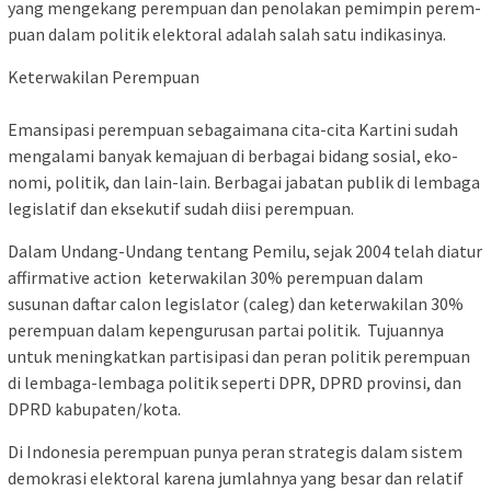
yang me­ngekang pe­rem­puan dan pe­n­olakan pe­mim­pin pe­rem­
pu­an dalam po­li­tik elektoral ada­lah salah satu indikasinya.
Keterwakilan Perempuan
Emansipasi perempuan se­ba­gaimana cita-cita Kartini su­dah
mengalami banyak ­ke­maj­u­an di berbagai bidang sosial, eko­
nomi, politik, dan lain-lain. Ber­bagai jabatan publik di lem­baga
legislatif dan eksekutif su­dah diisi perempuan.
Dalam Undang-Undang tentang Pe­mi­lu, sejak 2004 telah diatur
af­fir­ma­tive action keterwakilan 30% pe­rempuan dalam
susunan daf­tar calon legislator (caleg) dan ke­terwakilan 30%
perempuan da­lam kepengurusan partai po­li­tik. Tujuannya
untuk me­nin­g­kat­kan partisipasi dan peran po­litik perempuan
di lembaga-lem­b­aga politik seperti DPR, DPRD provinsi, dan
DPRD ka­bu­pa­ten/kota.
Di Indonesia perempuan pu­n­ya peran strategis dalam sis­tem
demokrasi elektoral karena jum­lahnya yang besar dan re­la­tif