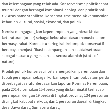
dan ke­lem­bagaan yang telah ada. Kon­servatisme po­­­litik dapat
mu­ncul dengan ber­­­bagai kom­bi­nasi ideologi dan praktik p­o­li­
tik. Atas nama sta­­­bilitas, kon­servatisme me­no­­lak ke­mun­culan
kebaruan ku­l­tural, so­sial, ekonomi, dan po­­­­li­tik.
Me­reka mengagung­kan ke­­pe­mimpinan yang hie­rar­kis dan
keteraturan (order) se­bagai ke­butuhan dasar ma­nu­­sia da­lam
bermasyarakat. Ka­­rena itu se­ring kali ke­lom­pok kon­­ser­va­tif
berupaya men­jus­ti­fikasi ke­tim­pangan dan ke­ti­dak­­se­ta­ra­an
sebagai se­suatu yang sudah ada secara ala­miah (state of
nature).
Produk politik konservatif te­­lah menjadikan perempuan dan
tubuh perempuan sebagai kor­­ban seperti tampak dalam per­­da
di berbagai daerah. Ber­da­­sarkan laporan Komnas Pe­rem­­puan,
pada 2014 di­te­mu­kan 154 perda yang dis­kri­mi­na­­tif terhadap
perempuan de­n­gan 19 perda di tingkat pro­vin­si, 134 peraturan
di tingkat ka­­bu­pa­ten/kota, dan 1 per­atur­­an dae­­r­ah di tingkat
desa. Ja­wa Ba­rat, Sumatera Barat,