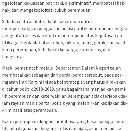
ngelolaan kekuasaan pat­riar­ki, diskriminatif, membatasi hak-
hak, dan mengeksploitasi t­u­buh perempuan.
Sebab hal itu ada­lah sebuah kebutuhan un­tuk
memperjuangkan pe­nguat­an posisi politik perempuan de­ngan
penguatan akses dan kon­trol perempuan atas keputusan po­
litik agar berdaulat atas tu­buh, pikiran, ruang gerak, dan ha­sil
kerja perempuan, ke­hi­dup­an keluarga, komunitas, dan
bangsanya.
Meski pemerintah melalui De­­partemen Dalam Negeri te­lah
membatalkan sebagian da­ri perda-perda tersebut, pada pe­­r­­
ingat­an Hari Kartini ini ada hal stra­tegis yang harus di­pi­kir­kan
di tahun politik 2018-2019, ya­itu bagaimana men­ja­di­kan pe­mi­
lih perempuan dan ke­t­er­wa­kil­an perempuan ti­dak terjebak da­
lam rayuan ma­nis partai po­li­tik yang me­la­hir­kan kebijakan dis­
kriminatif atas perempuan.
Kaum pe­rem­puan dengan ju­m­lah­nya yang besar se­bagai pe­mi­
lih, bi­la di­gu­na­kan dengan cer­das dan bijak, akan menjadi k­e­