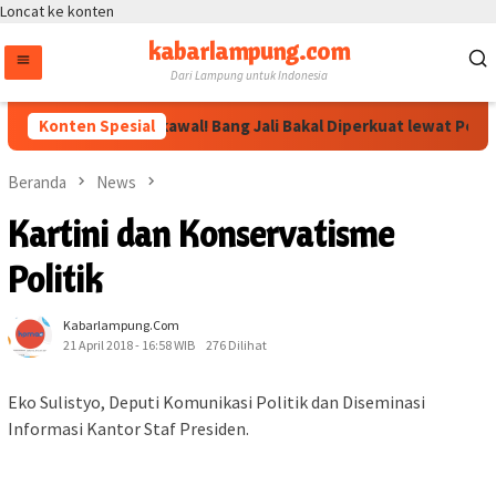
Loncat ke konten
kabarlampung.com
Dari Lampung untuk Indonesia
n Megawati Dikawal! Bang Jali Bakal Diperkuat lewat Pojok Baca 
Konten Spesial
Beranda
News
Kartini dan Konservatisme
Politik
Kabarlampung.com
21 April 2018 - 16:58 WIB
276 Dilihat
Eko Sulistyo, Deputi Komunikasi Politik dan Diseminasi
Informasi Kantor Staf Presiden.