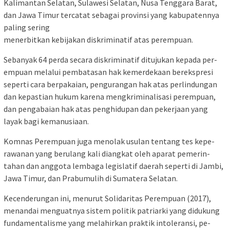
Ka­­li­man­tan Selatan, Sulawesi S­elatan, N­u­sa Tenggara Barat,
dan Jawa Ti­mur tercatat se­ba­gai provinsi yang ka­bu­pa­ten­nya
paling se­ring
me­ner­bit­kan ke­bijakan dis­­kriminatif atas perempuan.
Sebanyak 64 perda secara dis­kriminatif ditujukan kepada pe­r­
empuan melalui pem­ba­ta­s­an hak kemerdekaan ber­eks­p­re­si
seperti cara berpakaian, pe­ngu­rangan hak atas per­lin­dung­an
dan kepastian hukum ka­­r­e­na mengkriminalisasi pe­rem­puan,
dan pengabaian hak atas penghidupan dan pe­ker­ja­an yang
layak bagi ke­ma­nu­si­a­an.
Komnas Perempuan juga me­nolak usulan tentang tes ke­pe­­
rawanan yang berulang kali di­angkat oleh aparat p­e­me­rin­
tahan dan anggota lembaga l­e­gis­latif daerah seperti di Jambi,
Ja­wa Timur, dan Prabumulih di Su­matera Selatan.
Kecenderungan ini, me­nu­rut Solidaritas Perempuan (2017),
menandai menguatnya sis­tem politik patriarki yang di­dukung
fundamentalisme yang m­e­lahirkan praktik intoleransi, pe­