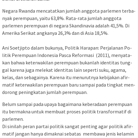
Ne­gara Rwa­­­n­­­da men­ca­tat­­kan jum­lah ang­gota par­le­­men ter­ba­
nyak pe­rem­puan, y­a­­itu 63,8%. Rata-rata jumlah ang­­­go­ta
parlemen pe­rem­pu­an di ne­­ga­ra Skan­di­na­via adalah 41,5%. Di
Amerika Se­rikat ang­ka­nya 26,3% dan di Asia 18,5%.
Ani Soetjipto dalam buk­u­nya, Po­l­itik Harapan: Perjalanan Po­
litik Pe­rempuan Indonesia Pas­ca Re­for­masi (2011), ­me­nya­ta­
kan bahwa ke­terwakilan pe­rem­pu­an bu­kan­lah identitas tung­
gal karena juga m­e­lekat iden­titas lain seperti su­ku, aga­ma,
kelas, dan sebagainya. Ka­­re­na itu menurutnya ke­bi­jak­an afir­
matif keterwakilan pe­rem­­pu­an baru sampai pada ting­kat men­
dorong peningkatan jum­­lah perempuan.
Belum sampai pa­da upaya ba­­gaimana ke­ber­ada­an pe­rem­­puan
itu ber­mak­na untuk mem­­buat proses po­li­tik trans­for­­ma­tif di
parlemen.
Di sinilah peran partai po­li­­­tik sangat penting agar po­li­tik afir­
matif jangan hanya di­ma­k­­nai sebatas membawa je­n­is ke­la­­min