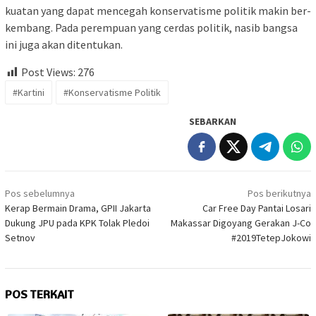
kuat­­an yang da­pat mencegah kon­­ser­va­tis­me politik makin ber­
k­­embang. Pa­da perempuan yang cerdas po­litik, nasib bang­­sa
ini juga akan ditentukan.
Post Views:
276
#Kartini
#Konservatisme Politik
SEBARKAN
Navigasi
Pos sebelumnya
Pos berikutnya
pos
Kerap Bermain Drama, GPII Jakarta
Car Free Day Pantai Losari
Dukung JPU pada KPK Tolak Pledoi
Makassar Digoyang Gerakan J-Co
Setnov
#2019TetepJokowi
POS TERKAIT