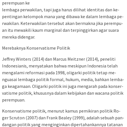
perempuan ke
lem­baga pe­r­wakilan, tapi ju­ga harus di­li­­hat identitas dan k­­e­
pen­ting­an ke­lompok ma­na yang di­ba­wa ke da­lam lem­­ba­ga pe­
r­wa­kil­an. K­e­ter­wa­­kil­an tersebut akan ber­ma­k­­na jika pe­rem­pu­
an itu me­­wa­kili kaum marginal dan ter­­ping­girkan agar suara
me­­re­ka didengar.
Merebaknya Konservatisme Politik
Jeffrey Winters (2014) dan Mar­­cus Meitzner (2014), pe­ne­­liti
Indone­sia­­­nis, men­ya­ta­kan bah­wa meskipun Ind­o­ne­sia te­­­­lah
mengalami ref­or­ma­­­s­i pa­da 1998, oligarki po­­litik te­tap me­
ngua­sai lem­­b­aga po­li­­tik formal, hu­­­­kum, me­­dia, bahkan lem­­­­ba­­­
ga keagamaan. Oli­­­gar­­ki politik ini ju­ga meng­­arah pada kon­­ser­­
va­­tisme politik, khu­­sus­nya da­lam ke­bi­jakan dan wa­cana po­l­i­tik
perempuan.
Konservatisme po­­litik, me­nu­­rut ka­mus pemikiran po­li­tik R­o­­
ger Scru­t­on (2007) dan Frank Be­a­ley (1999), adalah se­­b­uah pan­
dang­an politik yang men­g­ingin­kan diper­ta­han­­kan­nya ta­tanan