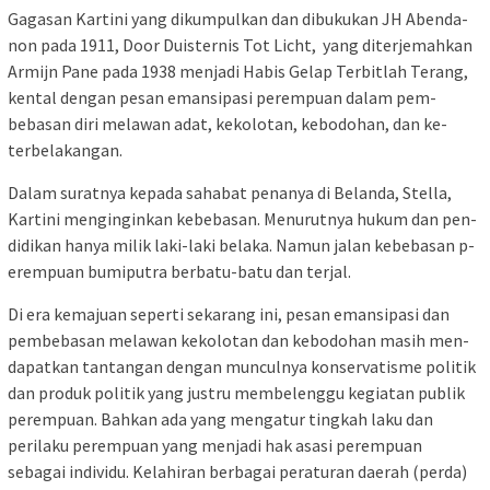
Gagasan Kartini yang di­kum­pul­kan dan di­bu­ku­kan JH Aben­da­
non pada 1911, Door Duis­te­r­nis Tot Licht, yang di­ter­je­mah­kan
Armijn Pane pada 1938 men­jadi Habis Ge­lap Terbitlah Te­rang,
kental de­ngan pesan eman­sipasi pe­rem­pu­an dalam pem­
bebasan di­ri melawan adat, kekolotan, ke­bodohan, dan ke­
terbela­kang­­an.
Dalam su­ratnya ke­pa­da sahabat pe­na­nya di Belanda, Stel­la,
Kar­ti­ni menginginkan ke­­bebasan. Me­nurutnya hu­kum dan pen­
di­dikan hanya mi­lik laki-laki be­­laka. Namun jalan ke­be­bas­an p­
erempuan bum­i­pu­tra ber­batu-batu dan terjal.
Di era kemajuan seperti se­ka­­rang ini, pesan emansipasi dan
pembebasan melawan ke­ko­­lotan dan kebodohan masih men­­
dapatkan tantangan de­ngan munculnya kon­ser­va­t­is­me politik
dan produk politik yang justru membelenggu ke­gia­t­­an publik
perempuan. Bah­­­kan ada yang mengatur ting­kah laku dan
perilaku pe­rem­puan yang menjadi hak asa­si pe­re­m­puan
sebagai in­di­vi­du. Ke­la­hir­an berbagai per­atur­an daerah (per­da)