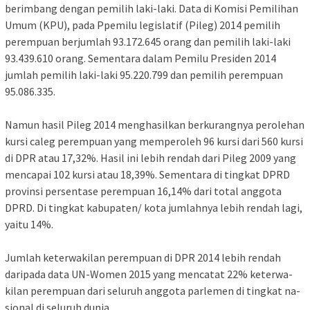
berimbang dengan pemilih laki-laki. Data di Komisi Pe­mi­lih­an
Umum (KPU), pada Ppe­mi­lu legislatif (Pileg) 2014 pe­mi­lih
perempuan berjumlah 93.172.645 orang dan pemilih laki-laki
93.439.610 orang. Se­men­tara dalam Pemilu Presiden 2014
jumlah pemilih laki-laki 95.220.799 dan pemilih pe­rem­pu­an
95.086.335.
Namun hasil Pileg 2014 meng­­hasilkan berkurangnya per­­olehan
kursi caleg pe­re­m­pu­­an yang memperoleh 96 kur­si da­ri 560 kursi
di DPR atau 17,32%. Hasil ini lebih ren­dah da­ri Pileg 2009 yang
men­capai 102 kursi atau 18,39%. Se­me­n­ta­­ra di ting­kat DPRD
provinsi per­­­sentase perempuan 16,14% da­ri total anggota
DPRD. Di ting­kat kab­u­pa­ten/ kota jum­lah­nya le­bih ren­dah la­gi,
yaitu 14%.
Jumlah ke­ter­wakilan pe­rem­­­puan di DPR 2014 lebih ren­­dah
daripada da­ta UN-Wo­men ­2015 yang men­ca­tat 22% ke­ter­wa­­
kilan pe­rem­pu­­an dari se­lu­ruh ang­gota pa­r­le­men di ting­kat na­
si­o­nal di se­luruh du­­nia.