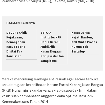
Pemberantasan Korupsi (KPK), Jakarta, Kamis (9/8/2018).
BACAAN LAINNYA
DE JURE Kritik
SETARA
Kasus Jaksa
Kejaksaan,
Institute: KPK
Kejati Banten,
Penanganan
Harus Berani
KPK Minta Proses
Kasus Febrie
Ambil Alih
Hukum Tak
Dinilai Tak
Kasus Dugaan
Tertutup
Konsisten
Korupsi Mantan
Jampidsus
Mereka mendukung lembaga antirasuah agar secara terbuka
terkait dugaan keterlibatan Ketum Partai Kebangkitan Bangsa
(PKB) Muhaimin Iskandar yang akrab disapa Cak Imin dalam
kasus suap pembahasan anggaran dana optimalisasi P2KT
Kemenakertrans Tahun 2014.