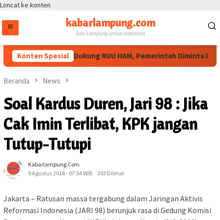
Loncat ke konten
kabarlampung.com
Dari Lampung untuk Indonesia
Masyarakat Sipil Dukung RUU HAM, Pemerintah Diminta Perluas 
Konten Spesial
Beranda
News
Soal Kardus Duren, Jari 98 : Jika
Cak Imin Terlibat, KPK jangan
Tutup-Tutupi
Kabarlampung.com
9 Agustus 2018 - 07:54 WIB
303 Dilihat
Jakarta – Ratusan massa tergabung dalam Jaringan Aktivis
Reformasi Indonesia (JARI 98) berunjuk rasa di Gedung Komisi