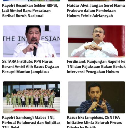
Kapolri Resmikan Sekber KBPBI,
Haidar Alwi: Jangan Seret Nama
Jadi Simbol Baru Persatuan
Prabowo dalam Pembelaan
Serikat Buruh Nasional
Hukum Febrie Adriansyah
SETARA Institute: KPK Harus
Ferdinand: Kunjungan Kapolri ke
Berani Ambil Alih Kasus Dugaan
TNI dan Kejaksaan Bukan Bentuk
Korupsi Mantan Jampidsus
Intervensi Penegakan Hukum
Kapolri Sambangi Mabes TNI,
Kasus Eks Jampidsus, CENTRA
Perkuat Kolaborasi dan Soliditas
Initiative Minta Seluruh Proses
TNI-Polri
Dibuka ke Publik