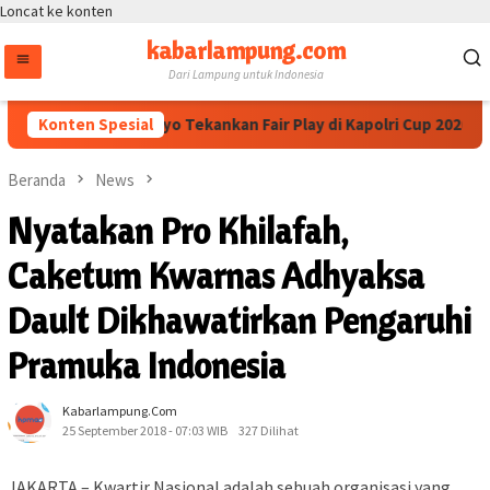
Loncat ke konten
kabarlampung.com
Dari Lampung untuk Indonesia
lri Dedi Prasetyo Tekankan Fair Play di Kapolri Cup 2026
Konten Spesial
Beranda
News
Nyatakan Pro Khilafah,
Caketum Kwarnas Adhyaksa
Dault Dikhawatirkan Pengaruhi
Pramuka Indonesia
Kabarlampung.com
25 September 2018 - 07:03 WIB
327 Dilihat
JAKARTA – Kwartir Nasional adalah sebuah organisasi yang