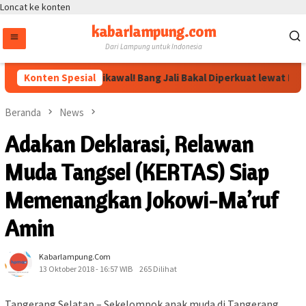
Loncat ke konten
kabarlampung.com
Dari Lampung untuk Indonesia
rahan Megawati Dikawal! Bang Jali Bakal Diperkuat lewat Pojok B
Konten Spesial
Beranda
News
Adakan Deklarasi, Relawan
Muda Tangsel (KERTAS) Siap
Memenangkan Jokowi-Ma’ruf
Amin
Kabarlampung.com
13 Oktober 2018 - 16:57 WIB
265 Dilihat
Tangerang Selatan – Sekelompok anak muda di Tangerang