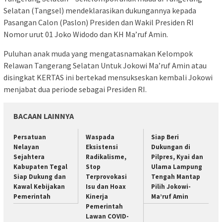
Selatan (Tangsel) mendeklarasikan dukungannya kepada
Pasangan Calon (Paslon) Presiden dan Wakil Presiden RI
Nomor urut 01 Joko Widodo dan KH Ma’ruf Amin.
Puluhan anak muda yang mengatasnamakan Kelompok
Relawan Tangerang Selatan Untuk Jokowi Ma’ruf Amin atau
disingkat KERTAS ini bertekad mensukseskan kembali Jokowi
menjabat dua periode sebagai Presiden RI.
BACAAN LAINNYA
Persatuan
Waspada
Siap Beri
Nelayan
Eksistensi
Dukungan di
Sejahtera
Radikalisme,
Pilpres, Kyai dan
Kabupaten Tegal
Stop
Ulama Lampung
Siap Dukung dan
Terprovokasi
Tengah Mantap
Kawal Kebijakan
Isu dan Hoax
Pilih Jokowi-
Pemerintah
Kinerja
Ma’ruf Amin
Pemerintah
Lawan COVID-