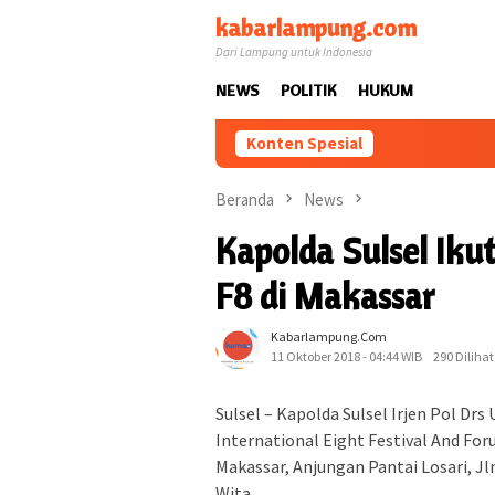
Loncat
kabarlampung.com
ke
Dari Lampung untuk Indonesia
konten
NEWS
POLITIK
HUKUM
Konten Spesial
Beranda
News
Kapolda Sulsel Iku
F8 di Makassar
Kabarlampung.com
11 Oktober 2018 - 04:44 WIB
290 Dilihat
Sulsel – Kapolda Sulsel Irjen Pol Dr
International Eight Festival And For
Makassar, Anjungan Pantai Losari, Jl
Wita.