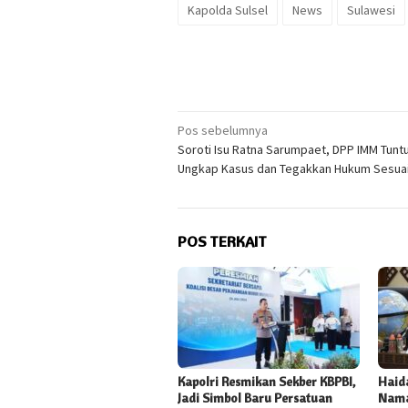
Kapolda Sulsel
News
Sulawesi
Navigasi
Pos sebelumnya
Soroti Isu Ratna Sarumpaet, DPP IMM Tuntu
pos
Ungkap Kasus dan Tegakkan Hukum Sesuai
POS TERKAIT
Kapolri Resmikan Sekber KBPBI,
Haida
Jadi Simbol Baru Persatuan
Nama