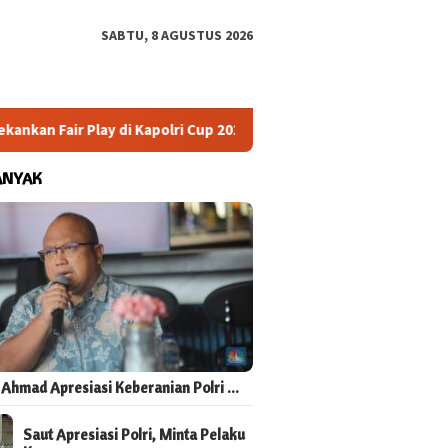
SABTU, 8 AGUSTUS 2026
 Fair Play di Kapolri Cup 2026
Masyarakat Sipil Dukung R
ANYAK
 Ahmad Apresiasi Keberanian Polri …
Saut Apresiasi Polri, Minta Pelaku