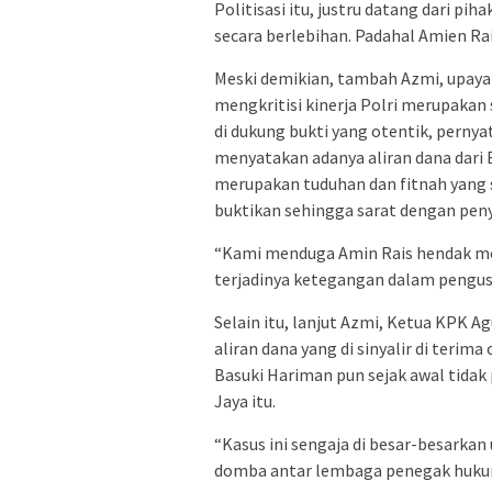
Politisasi itu, justru datang dari pi
secara berlebihan. Padahal Amien Rai
Meski demikian, tambah Azmi, upay
mengkritisi kinerja Polri merupaka
di dukung bukti yang otentik, pern
menyatakan adanya aliran dana dari 
merupakan tuduhan dan fitnah yang s
buktikan sehingga sarat dengan peny
“Kami menduga Amin Rais hendak men
terjadinya ketegangan dalam pengusu
Selain itu, lanjut Azmi, Ketua KPK 
aliran dana yang di sinyalir di terim
Basuki Hariman pun sejak awal tida
Jaya itu.
“Kasus ini sengaja di besar-besarka
domba antar lembaga penegak hukum 