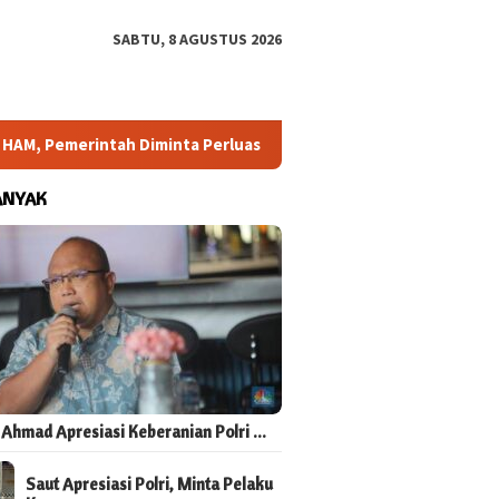
SABTU, 8 AGUSTUS 2026
erintah Diminta Perluas Ruang Konsultasi
Arahan Megawa
ANYAK
 Ahmad Apresiasi Keberanian Polri …
Saut Apresiasi Polri, Minta Pelaku