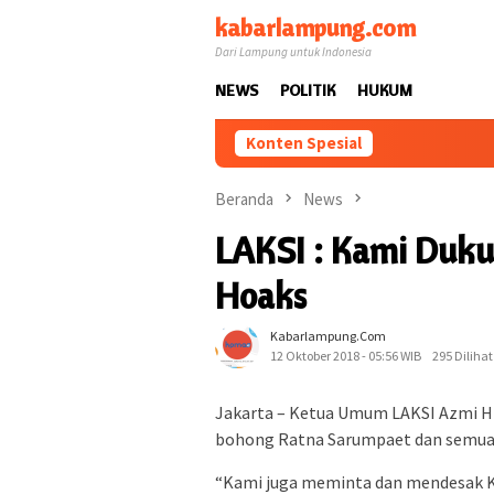
Loncat
kabarlampung.com
ke
Dari Lampung untuk Indonesia
konten
NEWS
POLITIK
HUKUM
Konten Spesial
Beranda
News
LAKSI : Kami Duku
Hoaks
Kabarlampung.com
12 Oktober 2018 - 05:56 WIB
295 Dilihat
Jakarta – Ketua Umum LAKSI Azmi Hi
bohong Ratna Sarumpaet dan semua 
“Kami juga meminta dan mendesak K