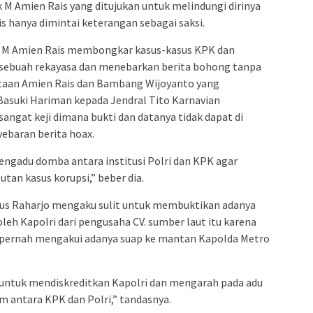
hak M Amien Rais yang ditujukan untuk melindungi dirinya
s hanya dimintai keterangan sebagai saksi.
a M Amien Rais membongkar kasus-kasus KPK dan
n sebuah rekayasa dan menebarkan berita bohong tanpa
yataan Amien Rais dan Bambang Wijoyanto yang
Basuki Hariman kepada Jendral Tito Karnavian
angat keji dimana bukti dan datanya tidak dapat di
ebaran berita hoax.
gadu domba antara institusi Polri dan KPK agar
tan kasus korupsi,” beber dia.
Agus Raharjo mengaku sulit untuk membuktikan adanya
a oleh Kapolri dari pengusaha CV. sumber laut itu karena
k pernah mengakui adanya suap ke mantan Kapolda Metro
n untuk mendiskreditkan Kapolri dan mengarah pada adu
antara KPK dan Polri,” tandasnya.