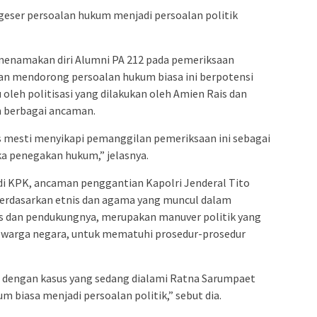
eser persoalan hukum menjadi persoalan politik
menamakan diri Alumni PA 212 pada pemeriksaan
dan mendorong persoalan hukum biasa ini berpotensi
u oleh politisasi yang dilakukan oleh Amien Rais dan
 berbagai ancaman.
s mesti menyikapi pemanggilan pemeriksaan ini sebagai
a penegakan hukum,” jelasnya.
 KPK, ancaman penggantian Kapolri Jenderal Tito
berdasarkan etnis dan agama yang muncul dalam
s dan pendukungnya, merupakan manuver politik yang
 warga negara, untuk mematuhi prosedur-prosedur
 dengan kasus yang sedang dialami Ratna Sarumpaet
 biasa menjadi persoalan politik,” sebut dia.