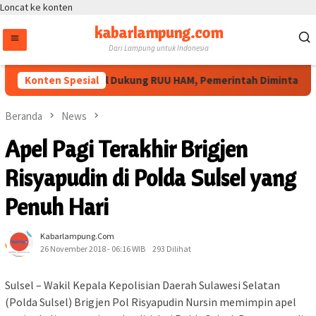
Loncat ke konten
kabarlampung.com
Dari Lampung untuk Indonesia
Masyarakat Sipil Dukung RUU HAM, Pemerintah Diminta Perlua
Konten Spesial
Beranda
News
Apel Pagi Terakhir Brigjen
Risyapudin di Polda Sulsel yang
Penuh Hari
Kabarlampung.com
26 November 2018 - 06:16 WIB
293 Dilihat
Sulsel – Wakil Kepala Kepolisian Daerah Sulawesi Selatan
(Polda Sulsel) Brigjen Pol Risyapudin Nursin memimpin apel