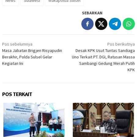
News
Sulawesi
Wakapolda Sulsel
SEBARKAN
Navigasi
Pos sebelumnya
Pos berikutnya
pos
Masa Jabatan Brigjen Risyapudin
Desak KPK Usut Tuntas Sandiaga
Berakhir, Polda Sulsel Gelar
Uno Terkait PT. DGI, Ratusan Massa
Kegiatan Ini
Sambangi Gedung Merah Putih
KPK
POS TERKAIT