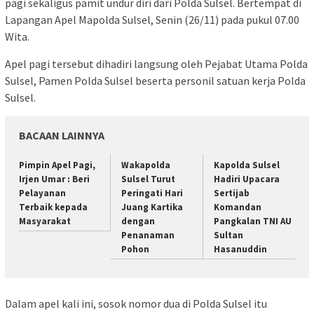
pagi sekaligus pamit undur diri dari Polda Sulsel. Bertempat di
Lapangan Apel Mapolda Sulsel, Senin (26/11) pada pukul 07.00
Wita.
Apel pagi tersebut dihadiri langsung oleh Pejabat Utama Polda
Sulsel, Pamen Polda Sulsel beserta personil satuan kerja Polda
Sulsel.
BACAAN LAINNYA
Pimpin Apel Pagi,
Wakapolda
Kapolda Sulsel
Irjen Umar : Beri
Sulsel Turut
Hadiri Upacara
Pelayanan
Peringati Hari
Sertijab
Terbaik kepada
Juang Kartika
Komandan
Masyarakat
dengan
Pangkalan TNI AU
Penanaman
Sultan
Pohon
Hasanuddin
Dalam apel kali ini, sosok nomor dua di Polda Sulsel itu