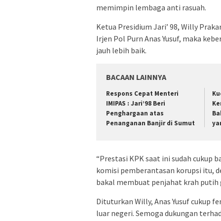
memimpin lembaga anti rasuah.
Ketua Presidium Jari’ 98, Willy Praka
Irjen Pol Purn Anas Yusuf, maka keb
jauh lebih baik.
BACAAN LAINNYA
Respons Cepat Menteri
Ku
IMIPAS : Jari’98 Beri
Ke
Penghargaan atas
Bak
Penanganan Banjir di Sumut
ya
“Prestasi KPK saat ini sudah cukup 
komisi pemberantasan korupsi itu, de
bakal membuat penjahat krah putih ge
Dituturkan Willy, Anas Yusuf cukup f
luar negeri. Semoga dukungan terhad