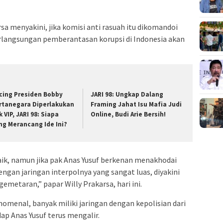
rsa menyakini, jika komisi anti rasuah itu dikomandoi
erlangsungan pemberantasan korupsi di Indonesia akan
cing Presiden Bobby
JARI 98: Ungkap Dalang
rtanegara Diperlakukan
Framing Jahat Isu Mafia Judi
 VIP, JARI 98: Siapa
Online, Budi Arie Bersih!
ng Merancang Ide Ini?
baik, namun jika pak Anas Yusuf berkenan menakhodai
ngan jaringan interpolnya yang sangat luas, diyakini
metaran,” papar Willy Prakarsa, hari ini.
enomenal, banyak miliki jaringan dengan kepolisian dari
ap Anas Yusuf terus mengalir.