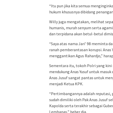
“Itu pun jika kita semua menginginka
hukum khususnya dibidang penanganan
Willy juga mengatakan, melihat sepak
humanis, murah senyum serta agamis (
dan terpidana akan betul-betul dimi
“Saya atas nama Jari’ 98 meminta da
ranah pemberantasan korupsi. Anas 
menggantikan Agus Rahardjo,” harap 
Sementara itu, tokoh Polri yang kini
mendukung Anas Yusuf untuk masuk d
Anas Jusuf sangat pantas untuk men
menjadi Ketua KPK.
“Pertimbangannya adalah reputasi,
sudah dimiliki oleh Pak Anas Jusuf s
Kapolda serta terakhir sebagai Gube
Lemhanas,” beber dia.