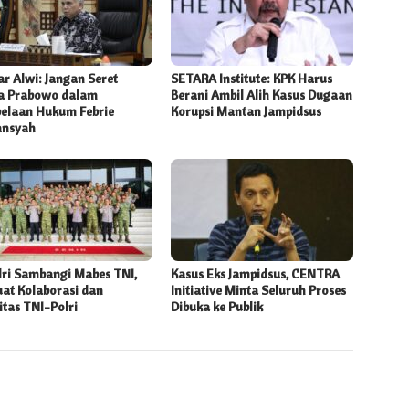
r Alwi: Jangan Seret
SETARA Institute: KPK Harus
 Prabowo dalam
Berani Ambil Alih Kasus Dugaan
elaan Hukum Febrie
Korupsi Mantan Jampidsus
ansyah
lri Sambangi Mabes TNI,
Kasus Eks Jampidsus, CENTRA
uat Kolaborasi dan
Initiative Minta Seluruh Proses
itas TNI-Polri
Dibuka ke Publik