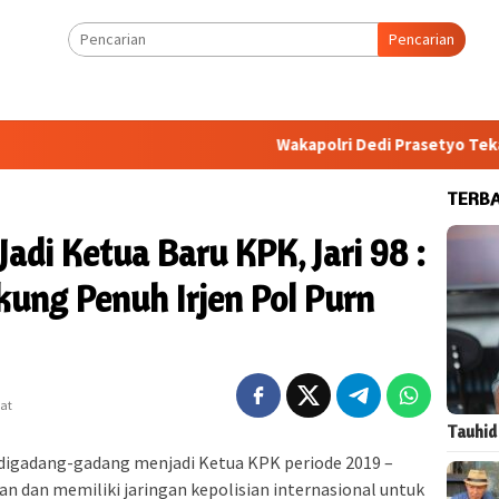
Pencarian
Wakapolri Dedi Prasetyo Tekankan Fa
TERB
di Ketua Baru KPK, Jari 98 :
ung Penuh Irjen Pol Purn
hat
Tauhid
 digadang-gadang menjadi Ketua KPK periode 2019 –
an dan memiliki jaringan kepolisian internasional untuk