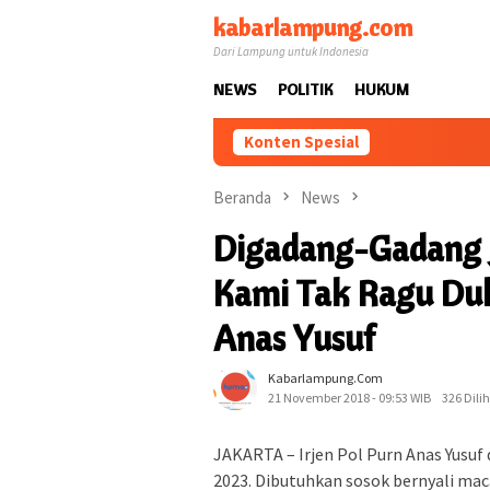
Loncat
kabarlampung.com
ke
Dari Lampung untuk Indonesia
konten
NEWS
POLITIK
HUKUM
Konten Spesial
Beranda
News
Digadang-Gadang Ja
Kami Tak Ragu Duk
Anas Yusuf
Kabarlampung.com
21 November 2018 - 09:53 WIB
326 Dili
JAKARTA – Irjen Pol Purn Anas Yusuf
2023. Dibutuhkan sosok bernyali mac