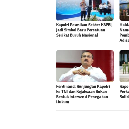
Kapolri Resmikan Sekber KBPBI,
Haida
Jadi Simbol Baru Persatuan
Nama
Serikat Buruh Nasional
Pemb
Adri
Ferdinand: Kunjungan Kapolri
Kapo
ke TNI dan Kejaksaan Bukan
Perk
Bentuk Intervensi Penegakan
Solid
Hukum