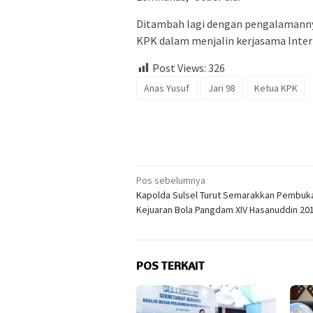
Ditambah lagi dengan pengalamannya
KPK dalam menjalin kerjasama Interna
Post Views:
326
Anas Yusuf
Jari 98
Ketua KPK
Navigasi
Pos sebelumnya
Kapolda Sulsel Turut Semarakkan Pembuk
pos
Kejuaran Bola Pangdam XIV Hasanuddin 20
POS TERKAIT