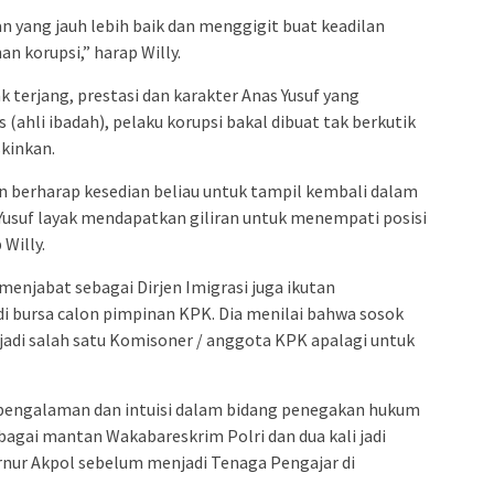
n yang jauh lebih baik dan menggigit buat keadilan
 korupsi,” harap Willy.
 terjang, prestasi dan karakter Anas Yusuf yang
ahli ibadah), pelaku korupsi bakal dibuat tak berkutik
skinkan.
n berharap kesedian beliau untuk tampil kembali dalam
Yusuf layak mendapatkan giliran untuk menempati posisi
Willy.
 menjabat sebagai Dirjen Imigrasi juga ikutan
i bursa calon pimpinan KPK. Dia menilai bahwa sosok
jadi salah satu Komisoner / anggota KPK apalagi untuk
 pengalaman dan intuisi dalam bidang penegakan hukum
ebagai mantan Wakabareskrim Polri dan dua kali jadi
rnur Akpol sebelum menjadi Tenaga Pengajar di