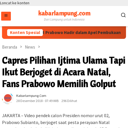
Loncat ke konten
kabarlampung.com
Dari Lampung untuk Indonesia
Kapolri Listyo Sigit Prabowo Hadir dalam Apel Pembukaan Muktam
Konten Spesial
Beranda
News
Capres Pilihan Ijtima Ulama Tapi
Ikut Berjoget di Acara Natal,
Fans Prabowo Memilih Golput
Kabarlampung.com
28 Desember 2018 - 07:49 WIB
296 Dilihat
JAKARTA – Video pendek calon Presiden nomor urut 02,
Prabowo Subianto, berjoget saat pesta perayaan Natal