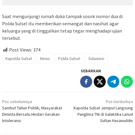
Saat mengunjungi rumah duka tampak sosok nomor dua di
Polda Sulsel itu memberikan semangat dan nasihat agar
keluarga yang di tinggalkan tetap tegar menghadapi ujian
tersebut.
Post Views:
374
Kapolda Sulsel
News
Polda Sulsel
Sulawesi
SEBARKAN
Navigasi
Pos sebelumnya
Pos berikutnya
pos
Sambut Tahun Politik, Masyarakat
Kapolda Sulsel Jemput Langsung
Diminta Bersatu Hindari Gerakan
Panglima TNi di Galaktika Lanud
Intoleransi
Sultan Hasanuddin