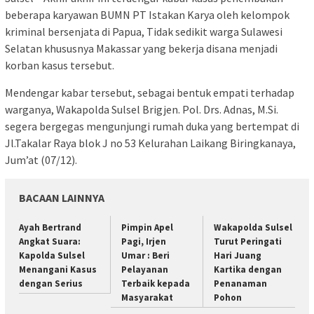
beberapa karyawan BUMN PT Istakan Karya oleh kelompok
kriminal bersenjata di Papua, Tidak sedikit warga Sulawesi
Selatan khususnya Makassar yang bekerja disana menjadi
korban kasus tersebut.
Mendengar kabar tersebut, sebagai bentuk empati terhadap
warganya, Wakapolda Sulsel Brigjen. Pol. Drs. Adnas, M.Si.
segera bergegas mengunjungi rumah duka yang bertempat di
Jl.Takalar Raya blok J no 53 Kelurahan Laikang Biringkanaya,
Jum’at (07/12).
BACAAN LAINNYA
Ayah Bertrand
Pimpin Apel
Wakapolda Sulsel
Angkat Suara:
Pagi, Irjen
Turut Peringati
Kapolda Sulsel
Umar : Beri
Hari Juang
Menangani Kasus
Pelayanan
Kartika dengan
dengan Serius
Terbaik kepada
Penanaman
Masyarakat
Pohon