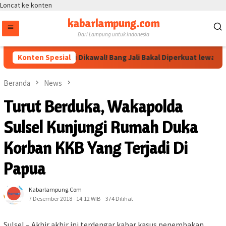
Loncat ke konten
kabarlampung.com
Dari Lampung untuk Indonesia
Arahan Megawati Dikawal! Bang Jali Bakal Diperkuat lewat Pojo
Konten Spesial
Beranda
News
Turut Berduka, Wakapolda
Sulsel Kunjungi Rumah Duka
Korban KKB Yang Terjadi Di
Papua
Kabarlampung.com
7 Desember 2018 - 14:12 WIB
374 Dilihat
Sulsel – Akhir akhir ini terdengar kabar kasus penembakan