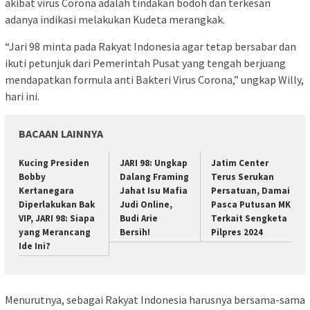
akibat virus Corona adalah tindakan bodoh dan terkesan
adanya indikasi melakukan Kudeta merangkak.
“Jari 98 minta pada Rakyat Indonesia agar tetap bersabar dan
ikuti petunjuk dari Pemerintah Pusat yang tengah berjuang
mendapatkan formula anti Bakteri Virus Corona,” ungkap Willy,
hari ini.
BACAAN LAINNYA
Kucing Presiden
JARI 98: Ungkap
Jatim Center
Bobby
Dalang Framing
Terus Serukan
Kertanegara
Jahat Isu Mafia
Persatuan, Damai
Diperlakukan Bak
Judi Online,
Pasca Putusan MK
VIP, JARI 98: Siapa
Budi Arie
Terkait Sengketa
yang Merancang
Bersih!
Pilpres 2024
Ide Ini?
Menurutnya, sebagai Rakyat Indonesia harusnya bersama-sama