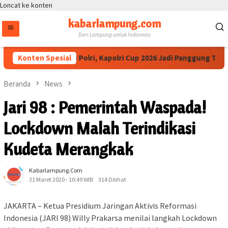
Loncat ke konten
kabarlampung.com
Dari Lampung untuk Indonesia
ua IESPA Apresiasi Polri, Kapolri Cup 2026 Jadi Panggung Talenta
Konten Spesial
Beranda
News
Jari 98 : Pemerintah Waspada!
Lockdown Malah Terindikasi
Kudeta Merangkak
Kabarlampung.com
31 Maret 2020 - 10:49 WIB
314 Dilihat
JAKARTA – Ketua Presidium Jaringan Aktivis Reformasi
Indonesia (JARI 98) Willy Prakarsa menilai langkah Lockdown