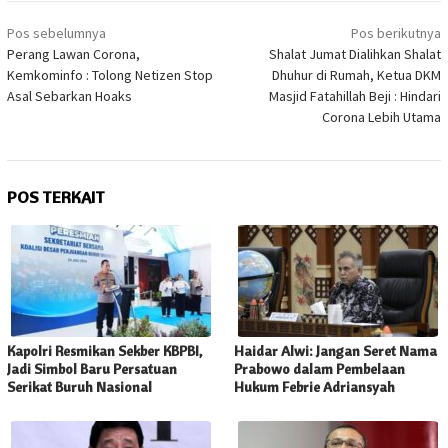
Navigasi
Pos sebelumnya
Pos berikutnya
pos
Perang Lawan Corona,
Shalat Jumat Dialihkan Shalat
Kemkominfo : Tolong Netizen Stop
Dhuhur di Rumah, Ketua DKM
Asal Sebarkan Hoaks
Masjid Fatahillah Beji : Hindari
Corona Lebih Utama
POS TERKAIT
Kapolri Resmikan Sekber KBPBI,
Haidar Alwi: Jangan Seret Nama
Jadi Simbol Baru Persatuan
Prabowo dalam Pembelaan
Serikat Buruh Nasional
Hukum Febrie Adriansyah