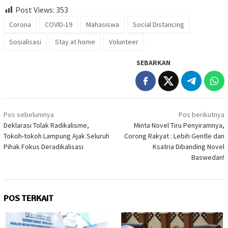
Post Views:
353
Corona
COVID-19
Mahasiswa
Social Distancing
Sosialisasi
Stay at home
Volunteer
SEBARKAN
Navigasi
Pos sebelumnya
Pos berikutnya
pos
Deklarasi Tolak Radikalisme,
Minta Novel Tiru Penyiramnya,
Tokoh-tokoh Lampung Ajak Seluruh
Corong Rakyat : Lebih Gentle dan
Pihak Fokus Deradikalisasi
Ksatria Dibanding Novel
Baswedan!
POS TERKAIT