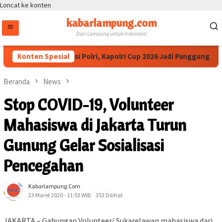
Loncat ke konten
kabarlampung.com
Dari Lampung untuk Indonesia
tua IESPA Apresiasi Polri, Kapolri Cup 2026 Jadi Panggung Talent
Konten Spesial
Beranda
News
Stop COVID-19, Volunteer
Mahasiswa di Jakarta Turun
Gunung Gelar Sosialisasi
Pencegahan
Kabarlampung.com
23 Maret 2020 - 11:53 WIB
353 Dilihat
JAKARTA – Gabungan Volunteer/ Sukarelawan mahasiswa dari