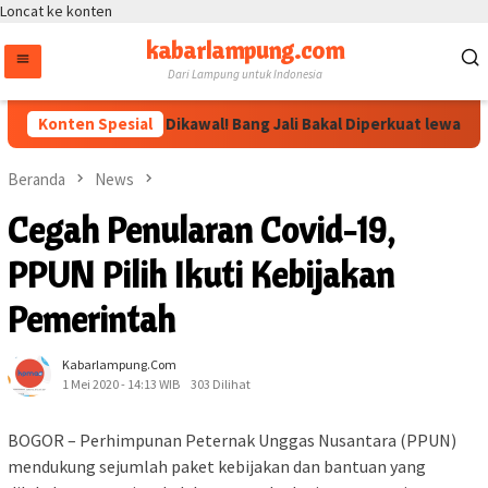
Loncat ke konten
kabarlampung.com
Dari Lampung untuk Indonesia
Arahan Megawati Dikawal! Bang Jali Bakal Diperkuat lewat Pojok
Konten Spesial
Beranda
News
Cegah Penularan Covid-19,
PPUN Pilih Ikuti Kebijakan
Pemerintah
Kabarlampung.com
1 Mei 2020 - 14:13 WIB
303 Dilihat
BOGOR – Perhimpunan Peternak Unggas Nusantara (PPUN)
mendukung sejumlah paket kebijakan dan bantuan yang