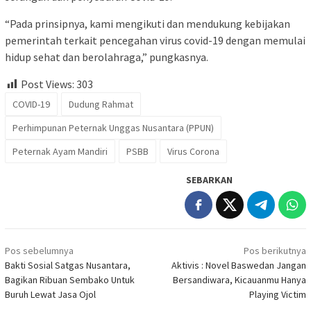
“Pada prinsipnya, kami mengikuti dan mendukung kebijakan
pemerintah terkait pencegahan virus covid-19 dengan memulai
hidup sehat dan berolahraga,” pungkasnya.
Post Views:
303
COVID-19
Dudung Rahmat
Perhimpunan Peternak Unggas Nusantara (PPUN)
Peternak Ayam Mandiri
PSBB
Virus Corona
SEBARKAN
Navigasi
Pos sebelumnya
Pos berikutnya
pos
Bakti Sosial Satgas Nusantara,
Aktivis : Novel Baswedan Jangan
Bagikan Ribuan Sembako Untuk
Bersandiwara, Kicauanmu Hanya
Buruh Lewat Jasa Ojol
Playing Victim