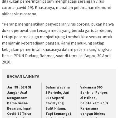
dilakukan pemerintah dalam menghadapi serangan virus
corona (covid-19). Khususnya, menahan pelemahan ekonomi
akibat virus corona.
“Perang menghentikan penyebaran virus corona, bukan hanya
doker, perawat dan tenaga medis yang berada garis terdepan,
tetapi peternak juga menjadi ujung tombak kita semua untuk
menjamin ketersediaan pangan. Kami mendukung setiap
kebijakan pemerintah khususnya dalam peternakan,” ungkap
Ketua PPUN Dudung Rahmat, saat di temui di Bogor, 30 April
2020.
BACAAN LAINNYA
Jari 98 : BEM SI
Bahas Wacana
Vaksinasi 500
Jangan Asal
3 Periode, Jari
Santri di Ponpes
Mengancam
98 : Seperti
Al Ittihad,
Demo Besar-
Covid yang
Baintelkam Polri
Besaran, Ingat
Sulit Hilang,
Kerjasama
Covid-19 Terus
Tapi Semangat
dengan Dinkes