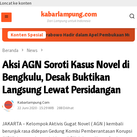
Loncat ke konten
kabarlampung.com
Dari Lampung untuk Indonesia
polri Listyo Sigit Prabowo Hadir dalam Apel Pembukaan Muktamar
Konten Spesial
Beranda
News
Aksi AGN Soroti Kasus Novel di
Bengkulu, Desak Buktikan
Langsung Lewat Persidangan
Kabarlampung.com
22 Juni 2020 - 15:29 WIB
288 Dilihat
JAKARTA – Kelompok Aktivis Gugat Novel ( AGN ) kembali
berunjuk rasa didepan Gedung Komisi Pemberantasan Korupsi