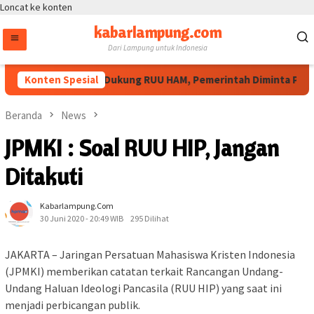
Loncat ke konten
kabarlampung.com
Dari Lampung untuk Indonesia
Masyarakat Sipil Dukung RUU HAM, Pemerintah Diminta Perluas
Konten Spesial
Beranda
News
JPMKI : Soal RUU HIP, Jangan
Ditakuti
Kabarlampung.com
30 Juni 2020 - 20:49 WIB
295 Dilihat
JAKARTA – Jaringan Persatuan Mahasiswa Kristen Indonesia
(JPMKI) memberikan catatan terkait Rancangan Undang-
Undang Haluan Ideologi Pancasila (RUU HIP) yang saat ini
menjadi perbicangan publik.