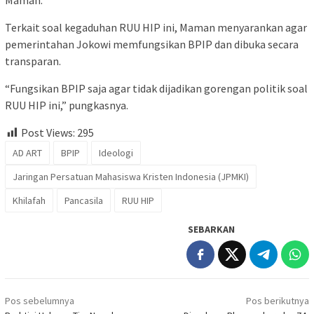
Terkait soal kegaduhan RUU HIP ini, Maman menyarankan agar
pemerintahan Jokowi memfungsikan BPIP dan dibuka secara
transparan.
“Fungsikan BPIP saja agar tidak dijadikan gorengan politik soal
RUU HIP ini,” pungkasnya.
Post Views:
295
AD ART
BPIP
Ideologi
Jaringan Persatuan Mahasiswa Kristen Indonesia (JPMKI)
Khilafah
Pancasila
RUU HIP
SEBARKAN
Navigasi
Pos sebelumnya
Pos berikutnya