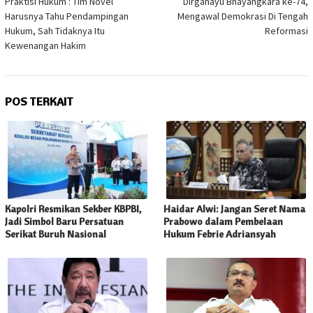
pos
Praktisi Hukum : Tim Novel
Dirgahayu Bhayangkara ke-74,
Harusnya Tahu Pendampingan
Mengawal Demokrasi Di Tengah
Hukum, Sah Tidaknya Itu
Reformasi
Kewenangan Hakim
POS TERKAIT
Kapolri Resmikan Sekber KBPBI,
Haidar Alwi: Jangan Seret Nama
Jadi Simbol Baru Persatuan
Prabowo dalam Pembelaan
Serikat Buruh Nasional
Hukum Febrie Adriansyah