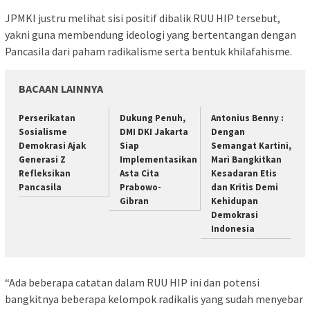
JPMKI justru melihat sisi positif dibalik RUU HIP tersebut,
yakni guna membendung ideologi yang bertentangan dengan
Pancasila dari paham radikalisme serta bentuk khilafahisme.
BACAAN LAINNYA
Perserikatan
Dukung Penuh,
Antonius Benny :
Sosialisme
DMI DKI Jakarta
Dengan
Demokrasi Ajak
Siap
Semangat Kartini,
Generasi Z
Implementasikan
Mari Bangkitkan
Refleksikan
Asta Cita
Kesadaran Etis
Pancasila
Prabowo-
dan Kritis Demi
Gibran
Kehidupan
Demokrasi
Indonesia
“Ada beberapa catatan dalam RUU HIP ini dan potensi
bangkitnya beberapa kelompok radikalis yang sudah menyebar