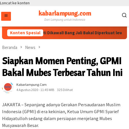
Loncat ke konten
kabarlampung.com
Dari Lampung untuk Indonesia
Arahan Megawati Dikawal! Bang Jali Bakal Diperkuat lewat Poj
Konten Spesial
Beranda
News
Siapkan Momen Penting, GPMI
Bakal Mubes Terbesar Tahun Ini
Kabarlampung.com
4 Agustus 2020 - 11:45 WIB
325 Dilihat
JAKARTA – Sepanjang adanya Gerakan Persaudaraan Muslim
Indonesia (GPMI) di era kekinian, Ketua Umum GPMI Syarief
Hidayatulloh sedang dalam persiapan menjelang Mubes
Musyawarah Besar.