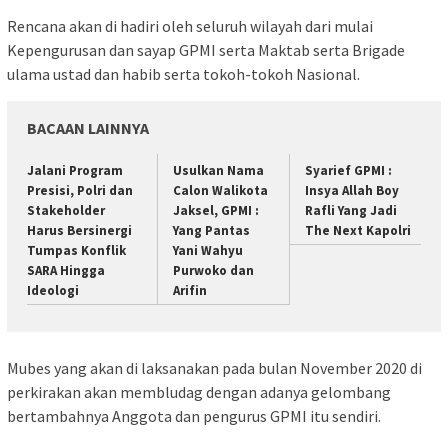
Rencana akan di hadiri oleh seluruh wilayah dari mulai
Kepengurusan dan sayap GPMI serta Maktab serta Brigade
ulama ustad dan habib serta tokoh-tokoh Nasional.
BACAAN LAINNYA
Jalani Program
Usulkan Nama
Syarief GPMI :
Presisi, Polri dan
Calon Walikota
Insya Allah Boy
Stakeholder
Jaksel, GPMI :
Rafli Yang Jadi
Harus Bersinergi
Yang Pantas
The Next Kapolri
Tumpas Konflik
Yani Wahyu
SARA Hingga
Purwoko dan
Ideologi
Arifin
Mubes yang akan di laksanakan pada bulan November 2020 di
perkirakan akan membludag dengan adanya gelombang
bertambahnya Anggota dan pengurus GPMI itu sendiri.