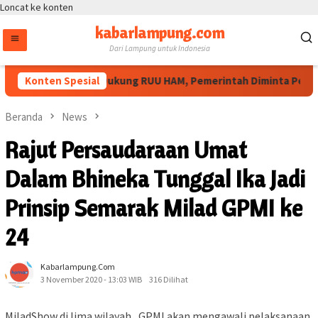
Loncat ke konten
kabarlampung.com
Dari Lampung untuk Indonesia
Masyarakat Sipil Dukung RUU HAM, Pemerintah Diminta Perluas 
Konten Spesial
Beranda
News
Rajut Persaudaraan Umat
Dalam Bhineka Tunggal Ika Jadi
Prinsip Semarak Milad GPMI ke
24
Kabarlampung.com
3 November 2020 - 13:03 WIB
316 Dilihat
MiladShow di lima wilayah , GPMI akan mengawali pelaksanaan