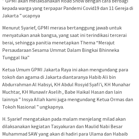
” GPMI akan melaksanakan Road Show dengan cara berbagi
kepada warga yang terpapar Pandemi Covid19 dan 11 Gereja di
Jakarta ” ucapnya
Menurut Syarief, GPMI merasa bertanggung jawab untuk
menyatukan anak bangsa, yang saat ini terindikasi tercerai
berai, sehingga panitia menetapkan Thema “Merajut
Persaudaraan Sesama Ummat Dalam Bingkai Bhinneka
Tunggal Ika”
Ketua Umum GPMI Jakarta Raya ini akan mengundang para
tokoh dan agama di Jakarta diantaranya Habib Ali bin
Abdurrahman Al Habsyi, KH Abdul Rosyid Syafi’i, KH Munahar
Muchtar, KH MunawIr Aselih , Babe Haikal Hasan dan lain
lainnya ” Insya Allah kami juga mengundang Ketua Ormas dan
Tokoh Nasional ” ungkapnya.
H. Syarief mengatakan pada malam menjelang milad akan
dilaksanakan kegiatan Tasyakuran dan Maulid Nabi Besar
Muhammad SAW yang akan di hadiri para Ulama dan Habaib