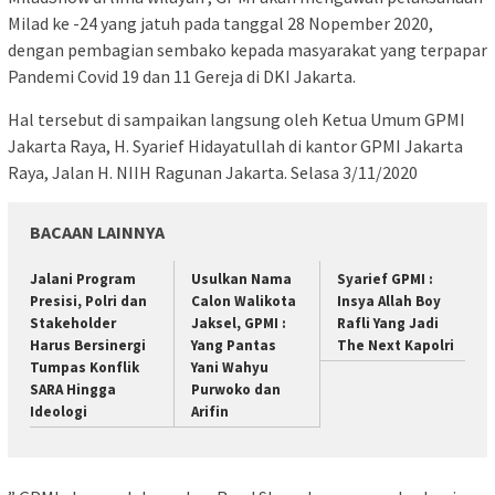
Milad ke -24 yang jatuh pada tanggal 28 Nopember 2020,
dengan pembagian sembako kepada masyarakat yang terpapar
Pandemi Covid 19 dan 11 Gereja di DKI Jakarta.
Hal tersebut di sampaikan langsung oleh Ketua Umum GPMI
Jakarta Raya, H. Syarief Hidayatullah di kantor GPMI Jakarta
Raya, Jalan H. NIIH Ragunan Jakarta. Selasa 3/11/2020
BACAAN LAINNYA
Jalani Program
Usulkan Nama
Syarief GPMI :
Presisi, Polri dan
Calon Walikota
Insya Allah Boy
Stakeholder
Jaksel, GPMI :
Rafli Yang Jadi
Harus Bersinergi
Yang Pantas
The Next Kapolri
Tumpas Konflik
Yani Wahyu
SARA Hingga
Purwoko dan
Ideologi
Arifin