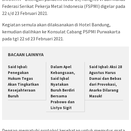
Federasi Serikat Pekerja Metal Indonesia (FSPMI) digelar pada
22 s/d 23 Februari 2021.
Kegiatan semula akan dilaksanakan di Hotel Bandung,
kemudian dialihkan ke Konsulat Cabang PSPMI Purwakarta
pada tgl 22 sd 23 Februari 2021.
BACAAN LAINNYA
Said Iqbal:
Dalam Apel
Said Iqbal: Aksi 28
Penegakan
Kebangsaan,
Agustus Harus
Hukum Tegas
Said Iqbal
Damai dan Bebas
Akan Tingkatkan
Nyatakan
dari Provokasi,
Kesejahteraan
Buruh Berdiri
Anarko Dilarang
Buruh
Bersama
Masuk!
Prabowo dan
Listyo Sigit
Dengan mematuhi protokol kesehatan untuk memutus mata