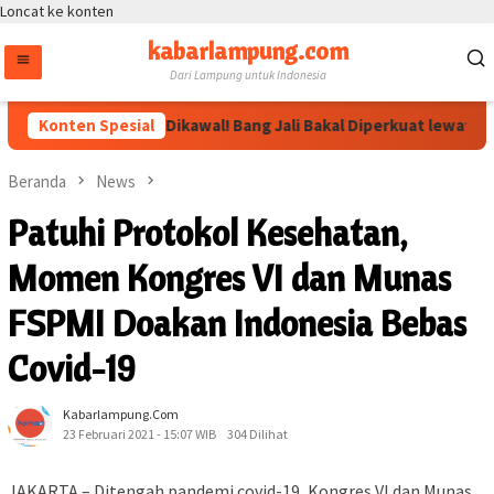
Loncat ke konten
kabarlampung.com
Dari Lampung untuk Indonesia
Arahan Megawati Dikawal! Bang Jali Bakal Diperkuat lewat Pojok 
Konten Spesial
Beranda
News
Patuhi Protokol Kesehatan,
Momen Kongres VI dan Munas
FSPMI Doakan Indonesia Bebas
Covid-19
Kabarlampung.com
23 Februari 2021 - 15:07 WIB
304 Dilihat
JAKARTA – Ditengah pandemi covid-19, Kongres VI dan Munas