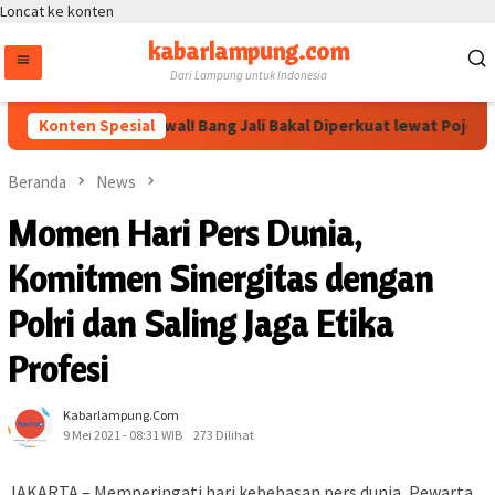
Loncat ke konten
kabarlampung.com
Dari Lampung untuk Indonesia
Megawati Dikawal! Bang Jali Bakal Diperkuat lewat Pojok Baca da
Konten Spesial
Beranda
News
Momen Hari Pers Dunia,
Komitmen Sinergitas dengan
Polri dan Saling Jaga Etika
Profesi
Kabarlampung.com
9 Mei 2021 - 08:31 WIB
273 Dilihat
JAKARTA – Memperingati hari kebebasan pers dunia, Pewarta