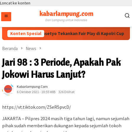
Loncat ke konten
kabarlampung.com
Dari Lampung untuk Indonesia
Wakapolri Dedi Prasetyo Tekankan Fair Play di Kapolri Cup 2026
Konten Spesial
Beranda
News
Jari 98 : 3 Periode, Apakah Pak
Jokowi Harus Lanjut?
Kabarlampung.com
6 Oktober 2021 - 10:55 WIB
326 Dilihat
https://vt.tiktok.com/ZSeR5pvcD/
JAKARTA – Pilpres 2024 masih tiga tahun lagi, namun sejumlah
pihak sudah memberikan dukungan kepada sejumlah tokoh