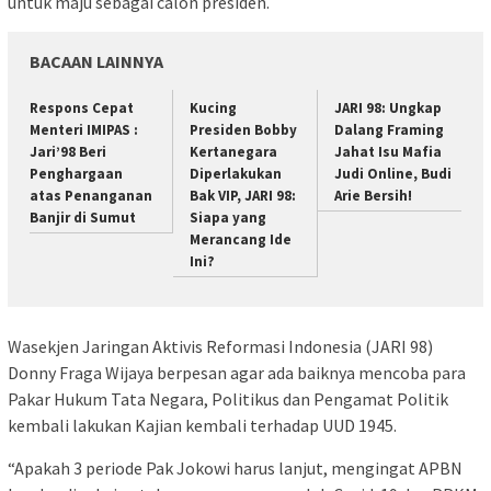
untuk maju sebagai calon presiden.
BACAAN LAINNYA
Respons Cepat
Kucing
JARI 98: Ungkap
Menteri IMIPAS :
Presiden Bobby
Dalang Framing
Jari’98 Beri
Kertanegara
Jahat Isu Mafia
Penghargaan
Diperlakukan
Judi Online, Budi
atas Penanganan
Bak VIP, JARI 98:
Arie Bersih!
Banjir di Sumut
Siapa yang
Merancang Ide
Ini?
Wasekjen Jaringan Aktivis Reformasi Indonesia (JARI 98)
Donny Fraga Wijaya berpesan agar ada baiknya mencoba para
Pakar Hukum Tata Negara, Politikus dan Pengamat Politik
kembali lakukan Kajian kembali terhadap UUD 1945.
“Apakah 3 periode Pak Jokowi harus lanjut, mengingat APBN