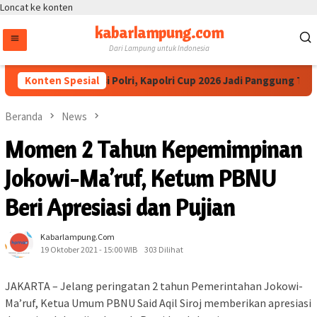
Loncat ke konten
kabarlampung.com
Dari Lampung untuk Indonesia
tua IESPA Apresiasi Polri, Kapolri Cup 2026 Jadi Panggung Talent
Konten Spesial
Beranda
News
Momen 2 Tahun Kepemimpinan
Jokowi-Ma’ruf, Ketum PBNU
Beri Apresiasi dan Pujian
Kabarlampung.com
19 Oktober 2021 - 15:00 WIB
303 Dilihat
JAKARTA – Jelang peringatan 2 tahun Pemerintahan Jokowi-
Ma’ruf, Ketua Umum PBNU Said Aqil Siroj memberikan apresiasi