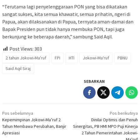
“Terutama lagi penyelenggaraan PON yang bisa dikatakan
sangat sukses, kita semua khawatir, semua prihatin, ngeri di
Papua, akan dilaksanakan di Papua, ternyata aman-damai dan
Bapak Presiden pun tidak hanya membuka PON, tapi juga
berkunjung ke beberapa daerah,” sambung Said Aqil.
Post Views:
303
2 tahun Jokowi-Ma'ruf
FPI
HTI
Jokowi-Ma'ruf
PBNU
Said Aqil Siraj
SEBARKAN
Navigasi
Pos sebelumnya
Pos berikutnya
pos
Kepemimpinan Jokowi-Ma’ruf 2
Dinilai Optimis dan Penuh
Tahun Membawa Perubahan, Banjir
Sinergitas, PB HMI MPO Puji Kinerja
Apresiasi
2 Tahun Pemerintahan Jokowi-
Ma’ruf