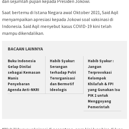
dan sejumlah pujian kepada Presiden Jokowi.
Saat bertemu di Istana Negara awal Oktober 2021, Said Aqil
menyampaikan apresiasi kepada Jokowi soal vaksinasi di
Indonesia. Said Aqil menyebut kasus COVID-19 kini telah
mampu dikendalikan.
BACAAN LAINNYA
Buku Indonesia
Habib Syakur:
Habib Syakur :
Gelap Dinilai
Serangan
Jangan
sebagai Kemasan
terhadap Polri
Terprovokasi
Manis
Terorganisasi
Kelompok
Penyebaran
dan Bermotif
Khilafah & FPI
Agenda Anti-NKRI
Ideologis
yang Gunakan Isu
PIK 2 untuk
Menggoyang
Pemerintah