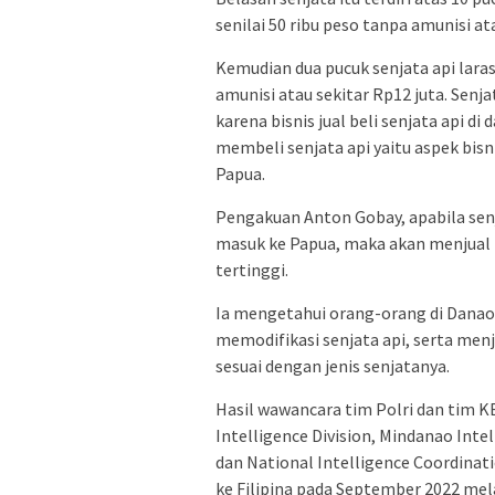
senilai 50 ribu peso tanpa amunisi at
Kemudian dua pucuk senjata api lara
amunisi atau sekitar Rp12 juta. Senja
karena bisnis jual beli senjata api d
membeli senjata api yaitu aspek bisn
Papua.
Pengakuan Anton Gobay, apabila senja
masuk ke Papua, maka akan menjual
tertinggi.
Ia mengetahui orang-orang di Dana
memodifikasi senjata api, serta menj
sesuai dengan jenis senjatanya.
Hasil wawancara tim Polri dan tim 
Intelligence Division, Mindanao Inte
dan National Intelligence Coordinat
ke Filipina pada September 2022 mel