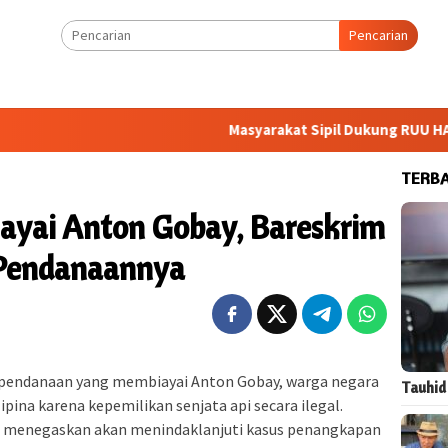
Pencarian
Masyarakat Sipil Dukung RUU HAM, Pemer
TERB
iayai Anton Gobay, Bareskrim
i Pendanaannya
da pendanaan yang membiayai Anton Gobay, warga negara
Tauhid
ipina karena kepemilikan senjata api secara ilegal.
 menegaskan akan menindaklanjuti kasus penangkapan