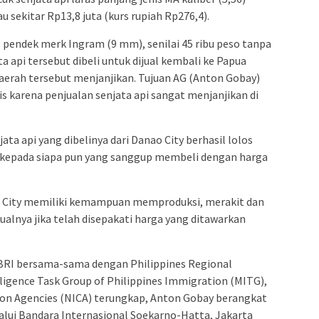
au sekitar Rp13,8 juta (kurs rupiah Rp276,4).
s pendek merk Ingram (9 mm), senilai 45 ribu peso tanpa
ta api tersebut dibeli untuk dijual kembali ke Papua
i daerah tersebut menjanjikan. Tujuan AG (Anton Gobay)
is karena penjualan senjata api sangat menjanjikan di
ta api yang dibelinya dari Danao City berhasil lolos
 kepada siapa pun yang sanggup membeli dengan harga
o City memiliki kemampuan memproduksi, merakit dan
ualnya jika telah disepakati harga yang ditawarkan
KBRI bersama-sama dengan Philippines Regional
lligence Task Group of Philippines Immigration (MITG),
ion Agencies (NICA) terungkap, Anton Gobay berangkat
alui Bandara Internasional Soekarno-Hatta, Jakarta