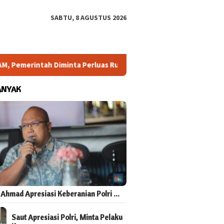
SABTU, 8 AGUSTUS 2026
intah Diminta Perluas Ruang Konsultasi
Arahan Megawati
ANYAK
 Ahmad Apresiasi Keberanian Polri …
Saut Apresiasi Polri, Minta Pelaku