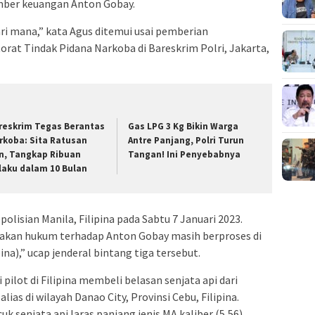
mber keuangan Anton Gobay.
dari mana,” kata Agus ditemui usai pemberian
rat Tindak Pidana Narkoba di Bareskrim Polri, Jakarta,
reskrim Tegas Berantas
Gas LPG 3 Kg Bikin Warga
rkoba: Sita Ratusan
Antre Panjang, Polri Turun
n, Tangkap Ribuan
Tangan! Ini Penyebabnya
laku dalam 10 Bulan
olisian Manila, Filipina pada Sabtu 7 Januari 2023.
kan hukum terhadap Anton Gobay masih berproses di
pina),” ucap jenderal bintang tiga tersebut.
pilot di Filipina membeli belasan senjata api dari
s di wilayah Danao City, Provinsi Cebu, Filipina.
cuk senjata api laras panjang jenis MA kaliber (5,56)