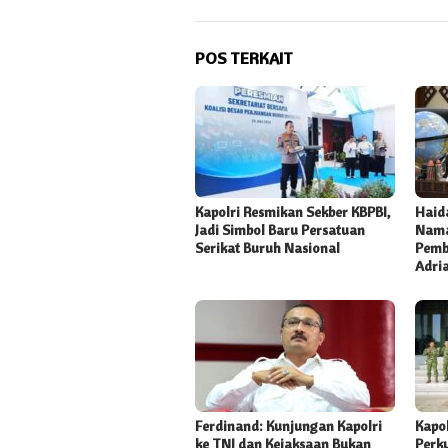
POS TERKAIT
Kapolri Resmikan Sekber KBPBI,
Haida
Jadi Simbol Baru Persatuan
Nama
Serikat Buruh Nasional
Pemb
Adri
Ferdinand: Kunjungan Kapolri
Kapo
ke TNI dan Kejaksaan Bukan
Perk