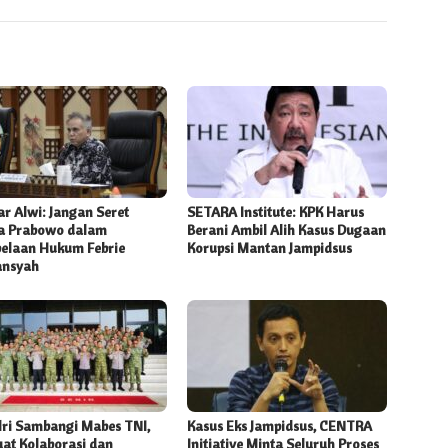
r Alwi: Jangan Seret
SETARA Institute: KPK Harus
 Prabowo dalam
Berani Ambil Alih Kasus Dugaan
elaan Hukum Febrie
Korupsi Mantan Jampidsus
ansyah
lri Sambangi Mabes TNI,
Kasus Eks Jampidsus, CENTRA
uat Kolaborasi dan
Initiative Minta Seluruh Proses