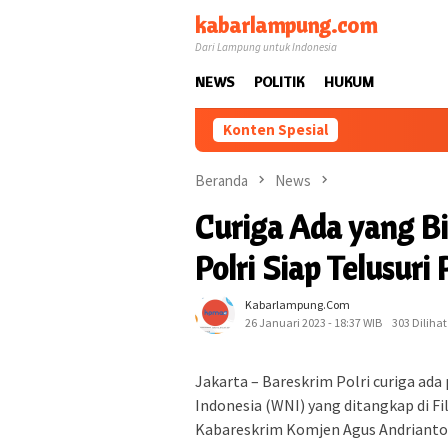
Loncat
kabarlampung.com
ke
Dari Lampung untuk Indonesia
konten
NEWS
POLITIK
HUKUM
Konten Spesial
Beranda
News
Curiga Ada yang B
Polri Siap Telusur
Kabarlampung.com
26 Januari 2023 - 18:37 WIB
303 Dilihat
Jakarta – Bareskrim Polri curiga a
Indonesia (WNI) yang ditangkap di Fil
Kabareskrim Komjen Agus Andrianto