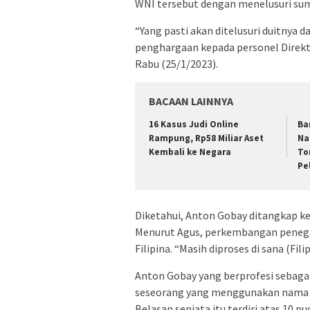
WNI tersebut dengan menelusuri su
“Yang pasti akan ditelusuri duitnya 
penghargaan kepada personel Direkto
Rabu (25/1/2023).
BACAAN LAINNYA
16 Kasus Judi Online
Ba
Rampung, Rp58 Miliar Aset
Na
Kembali ke Negara
To
Pe
Diketahui, Anton Gobay ditangkap kep
Menurut Agus, perkembangan penega
Filipina. “Masih diproses di sana (Fili
Anton Gobay yang berprofesi sebagai 
seseorang yang menggunakan nama alia
Belasan senjata itu terdiri atas 10 pu