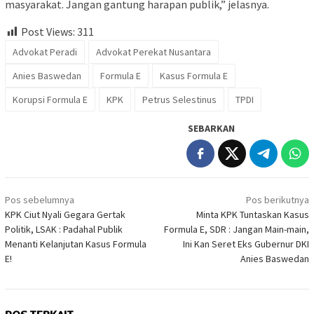
masyarakat. Jangan gantung harapan publik,” jelasnya.
Post Views:
311
Advokat Peradi
Advokat Perekat Nusantara
Anies Baswedan
Formula E
Kasus Formula E
Korupsi Formula E
KPK
Petrus Selestinus
TPDI
SEBARKAN
Navigasi
Pos sebelumnya
Pos berikutnya
pos
KPK Ciut Nyali Gegara Gertak
Minta KPK Tuntaskan Kasus
Politik, LSAK : Padahal Publik
Formula E, SDR : Jangan Main-main,
Menanti Kelanjutan Kasus Formula
Ini Kan Seret Eks Gubernur DKI
E!
Anies Baswedan