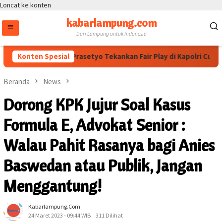
Loncat ke konten
kabarlampung.com
Dari Lampung untuk Indonesia
Wakapolri Dedi Prasetyo Tekankan Fair Play di Kapolri Cup 2026
Konten Spesial
Beranda
News
Dorong KPK Jujur Soal Kasus
Formula E, Advokat Senior :
Walau Pahit Rasanya bagi Anies
Baswedan atau Publik, Jangan
Menggantung!
Kabarlampung.com
24 Maret 2023 - 09:44 WIB
311 Dilihat