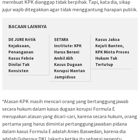
membuat KPK dianggap tidak berpihak. Tapi, kata dia, sikap
jujur wajib ditegakkan agar tidak menggantung harapan publik.
BACAAN LAINNYA
DE JURE Kritik
SETARA
Kasus Jaksa
Kejaksaan,
Institute: KPK
Kejati Banten,
Penanganan
Harus Berani
KPK Minta Proses
Kasus Febrie
Ambil Alih
Hukum Tak
Dinilai Tak
Kasus Dugaan
Tertutup
Konsisten
Korupsi Mantan
Jampidsus
“Alasan KPK masih mencari orang yang bertanggungjawab
secara hukum dalam kasus dugaan korupsi Formula E
merupakan alasan yang dicari-cari, karena secara hukum, orang
pertama yang harus dimintai pertanggungjawaban pidana
dalam kasus Formula E adalah Anies Baswedan, karena dia
adalah Gubernur DKI Jakarta ketika itu sebagai penentu