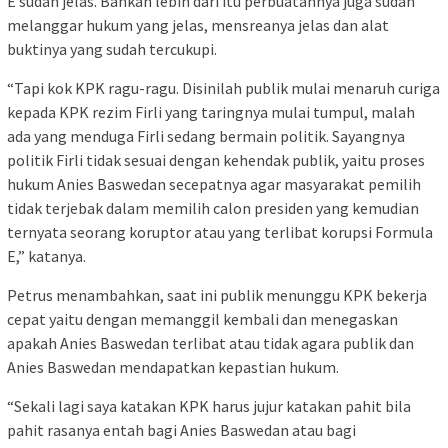
E sudah jelas. Bahkan lebih dari itu perbuatannya juga sudah
melanggar hukum yang jelas, mensreanya jelas dan alat
buktinya yang sudah tercukupi.
“Tapi kok KPK ragu-ragu. Disinilah publik mulai menaruh curiga
kepada KPK rezim Firli yang taringnya mulai tumpul, malah
ada yang menduga Firli sedang bermain politik. Sayangnya
politik Firli tidak sesuai dengan kehendak publik, yaitu proses
hukum Anies Baswedan secepatnya agar masyarakat pemilih
tidak terjebak dalam memilih calon presiden yang kemudian
ternyata seorang koruptor atau yang terlibat korupsi Formula
E,” katanya.
Petrus menambahkan, saat ini publik menunggu KPK bekerja
cepat yaitu dengan memanggil kembali dan menegaskan
apakah Anies Baswedan terlibat atau tidak agara publik dan
Anies Baswedan mendapatkan kepastian hukum.
“Sekali lagi saya katakan KPK harus jujur katakan pahit bila
pahit rasanya entah bagi Anies Baswedan atau bagi