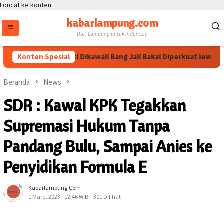
Loncat ke konten
kabarlampung.com
Dari Lampung untuk Indonesia
Arahan Megawati Dikawal! Bang Jali Bakal Diperkuat lewat Pojok
Konten Spesial
Beranda
News
SDR : Kawal KPK Tegakkan
Supremasi Hukum Tanpa
Pandang Bulu, Sampai Anies ke
Penyidikan Formula E
Kabarlampung.com
1 Maret 2023 - 12:46 WIB
301 Dilihat