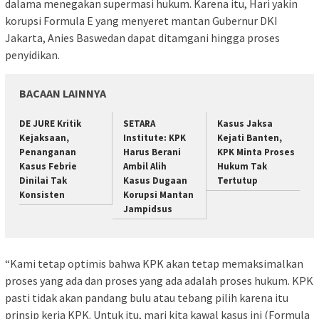
dalama menegakan supermasi hukum. Karena itu, Hari yakin
korupsi Formula E yang menyeret mantan Gubernur DKI
Jakarta, Anies Baswedan dapat ditamgani hingga proses
penyidikan.
BACAAN LAINNYA
DE JURE Kritik
SETARA
Kasus Jaksa
Kejaksaan,
Institute: KPK
Kejati Banten,
Penanganan
Harus Berani
KPK Minta Proses
Kasus Febrie
Ambil Alih
Hukum Tak
Dinilai Tak
Kasus Dugaan
Tertutup
Konsisten
Korupsi Mantan
Jampidsus
“Kami tetap optimis bahwa KPK akan tetap memaksimalkan
proses yang ada dan proses yang ada adalah proses hukum. KPK
pasti tidak akan pandang bulu atau tebang pilih karena itu
prinsip kerja KPK. Untuk itu, mari kita kawal kasus ini (Formula