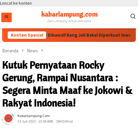
Loncat ke konten
kabarlampung.com
Dari Lampung untuk Indonesia
Arahan Megawati Dikawal! Bang Jali Bakal Diperkuat lewat Pojo
Konten Spesial
Beranda
News
Kutuk Pernyataan Rocky
Gerung, Rampai Nusantara :
Segera Minta Maaf ke Jokowi &
Rakyat Indonesia!
Kabarlampung.com
31 Juli 2023 - 15:56 WIB
384 Dilihat