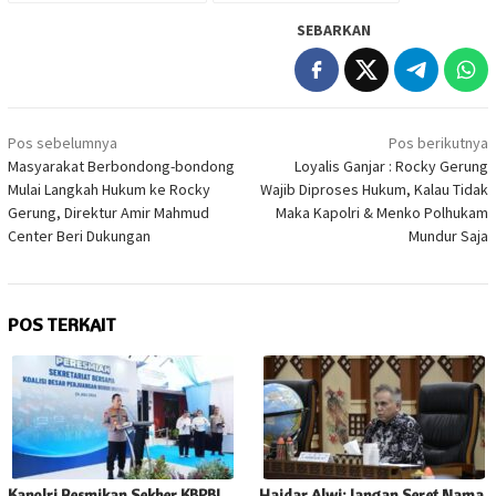
SEBARKAN
Navigasi
Pos sebelumnya
Pos berikutnya
pos
Masyarakat Berbondong-bondong
Loyalis Ganjar : Rocky Gerung
Mulai Langkah Hukum ke Rocky
Wajib Diproses Hukum, Kalau Tidak
Gerung, Direktur Amir Mahmud
Maka Kapolri & Menko Polhukam
Center Beri Dukungan
Mundur Saja
POS TERKAIT
Kapolri Resmikan Sekber KBPBI,
Haidar Alwi: Jangan Seret Nama