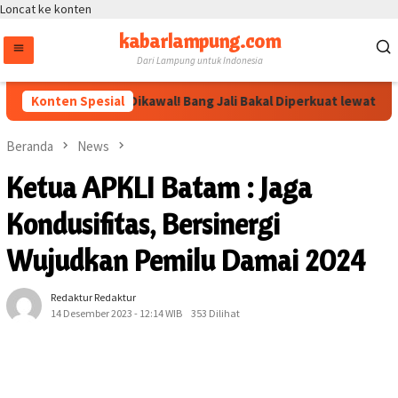
Loncat ke konten
kabarlampung.com
Dari Lampung untuk Indonesia
Arahan Megawati Dikawal! Bang Jali Bakal Diperkuat lewat Pojok 
Konten Spesial
Beranda
News
Ketua APKLI Batam : Jaga
Kondusifitas, Bersinergi
Wujudkan Pemilu Damai 2024
Redaktur Redaktur
14 Desember 2023 - 12:14 WIB
353 Dilihat