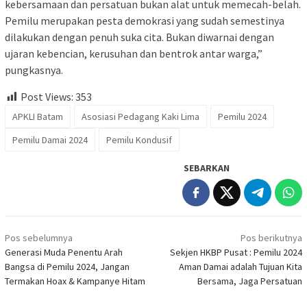
kebersamaan dan persatuan bukan alat untuk memecah-belah.
Pemilu merupakan pesta demokrasi yang sudah semestinya
dilakukan dengan penuh suka cita. Bukan diwarnai dengan
ujaran kebencian, kerusuhan dan bentrok antar warga,”
pungkasnya.
Post Views:
353
APKLI Batam
Asosiasi Pedagang Kaki Lima
Pemilu 2024
Pemilu Damai 2024
Pemilu Kondusif
SEBARKAN
Navigasi
Pos sebelumnya
Pos berikutnya
pos
Generasi Muda Penentu Arah
Sekjen HKBP Pusat : Pemilu 2024
Bangsa di Pemilu 2024, Jangan
Aman Damai adalah Tujuan Kita
Termakan Hoax & Kampanye Hitam
Bersama, Jaga Persatuan