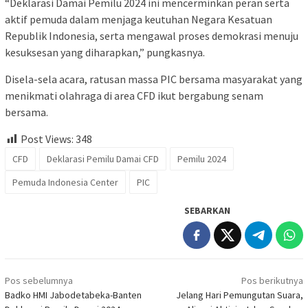
“Deklarasi Damai Pemilu 2024 ini mencerminkan peran serta
aktif pemuda dalam menjaga keutuhan Negara Kesatuan
Republik Indonesia, serta mengawal proses demokrasi menuju
kesuksesan yang diharapkan,” pungkasnya.
Disela-sela acara, ratusan massa PIC bersama masyarakat yang
menikmati olahraga di area CFD ikut bergabung senam
bersama.
Post Views:
348
CFD
Deklarasi Pemilu Damai CFD
Pemilu 2024
Pemuda Indonesia Center
PIC
SEBARKAN
Navigasi
Pos sebelumnya
Pos berikutnya
pos
Badko HMI Jabodetabeka-Banten
Jelang Hari Pemungutan Suara,