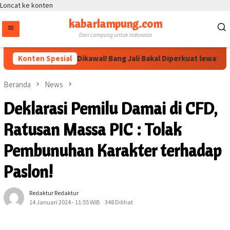
Loncat ke konten
kabarlampung.com
Dari Lampung untuk Indonesia
Arahan Megawati Dikawal! Bang Jali Bakal Diperkuat lewat Pojok 
Konten Spesial
Beranda
News
Deklarasi Pemilu Damai di CFD,
Ratusan Massa PIC : Tolak
Pembunuhan Karakter terhadap
Paslon!
Redaktur Redaktur
14 Januari 2024 - 11:55 WIB
348 Dilihat