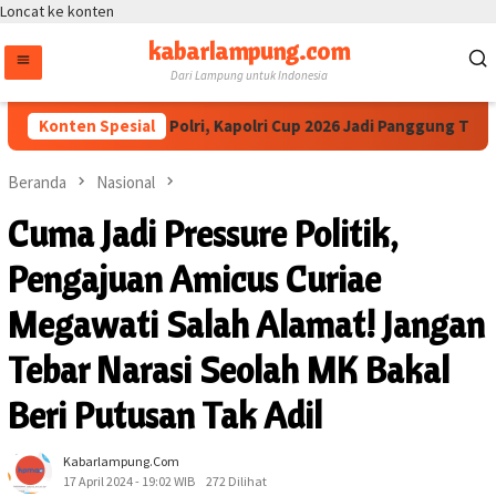
Loncat ke konten
kabarlampung.com
Dari Lampung untuk Indonesia
ua IESPA Apresiasi Polri, Kapolri Cup 2026 Jadi Panggung Talenta
Konten Spesial
Beranda
Nasional
Cuma Jadi Pressure Politik,
Pengajuan Amicus Curiae
Megawati Salah Alamat! Jangan
Tebar Narasi Seolah MK Bakal
Beri Putusan Tak Adil
Kabarlampung.com
17 April 2024 - 19:02 WIB
272 Dilihat