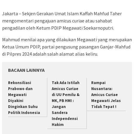
Jakarta – Sekjen Gerakan Umat Islam Kaffah Mahfud Taher
mengomentari pengajuan amicus curiae atau sahabat
pengadilan oleh Ketum PDIP Megawati Soekarnoputri.
Mahmud menilai apa yang dilakukan Megawati yang merupakan
Ketua Umum PDIP, partai pengusung pasangan Ganjar-Mahfud
di Pilpres 2024 adalah salah alamat alias keliru.
BACAAN LAINNYA
Rekonsiliasi
Tak Ada Istilah
Rampai
Prabowo dan
Amicus Curiae
Nusantara:
Megawati
di UU Pemilu &
Amicus Curiae
Diyakini
MK, PB HMI :
Megawati Jelas
Dinginkan Suhu
Jangan
Tidak Tepat !
Politik Indonesia
Sandera
Independensi
Hakim