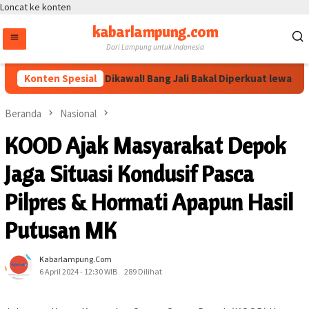
Loncat ke konten
kabarlampung.com
Dari Lampung untuk Indonesia
Arahan Megawati Dikawal! Bang Jali Bakal Diperkuat lewat Pojok
Konten Spesial
Beranda
Nasional
KOOD Ajak Masyarakat Depok
Jaga Situasi Kondusif Pasca
Pilpres & Hormati Apapun Hasil
Putusan MK
Kabarlampung.com
6 April 2024 - 12:30 WIB
289 Dilihat