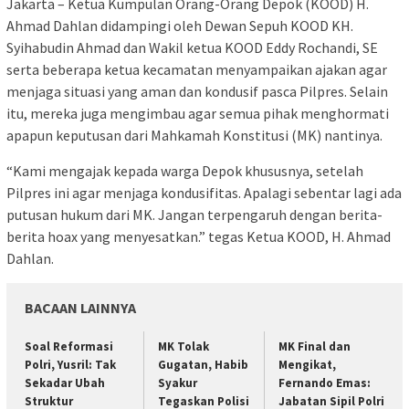
Jakarta – Ketua Kumpulan Orang-Orang Depok (KOOD) H.
Ahmad Dahlan didampingi oleh Dewan Sepuh KOOD KH.
Syihabudin Ahmad dan Wakil ketua KOOD Eddy Rochandi, SE
serta beberapa ketua kecamatan menyampaikan ajakan agar
menjaga situasi yang aman dan kondusif pasca Pilpres. Selain
itu, mereka juga mengimbau agar semua pihak menghormati
apapun keputusan dari Mahkamah Konstitusi (MK) nantinya.
“Kami mengajak kepada warga Depok khususnya, setelah
Pilpres ini agar menjaga kondusifitas. Apalagi sebentar lagi ada
putusan hukum dari MK. Jangan terpengaruh dengan berita-
berita hoax yang menyesatkan.” tegas Ketua KOOD, H. Ahmad
Dahlan.
BACAAN LAINNYA
Soal Reformasi
MK Tolak
MK Final dan
Polri, Yusril: Tak
Gugatan, Habib
Mengikat,
Sekadar Ubah
Syakur
Fernando Emas:
Struktur
Tegaskan Polisi
Jabatan Sipil Polri