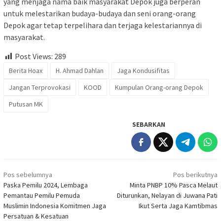
yang menjaga nama baik masyarakat Depok juga berperan
untuk melestarikan budaya-budaya dan seni orang-orang
Depok agar tetap terpelihara dan terjaga kelestariannya di
masyarakat.
Post Views:
289
Berita Hoax
H. Ahmad Dahlan
Jaga Kondusifitas
Jangan Terprovokasi
KOOD
Kumpulan Orang-orang Depok
Putusan MK
SEBARKAN
Navigasi
Pos sebelumnya
Pos berikutnya
pos
Paska Pemilu 2024, Lembaga
Minta PNBP 10% Pasca Melaut
Pemantau Pemilu Pemuda
Diturunkan, Nelayan di Juwana Pati
Muslimin Indonesia Komitmen Jaga
Ikut Serta Jaga Kamtibmas
Persatuan & Kesatuan