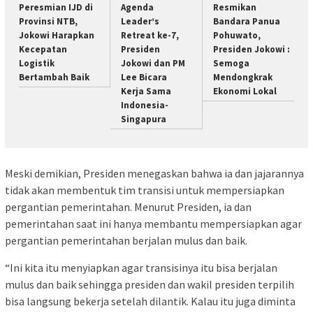
Peresmian IJD di
Agenda
Resmikan
Provinsi NTB,
Leader’s
Bandara Panua
Jokowi Harapkan
Retreat ke-7,
Pohuwato,
Kecepatan
Presiden
Presiden Jokowi :
Logistik
Jokowi dan PM
Semoga
Bertambah Baik
Lee Bicara
Mendongkrak
Kerja Sama
Ekonomi Lokal
Indonesia-
Singapura
Meski demikian, Presiden menegaskan bahwa ia dan jajarannya
tidak akan membentuk tim transisi untuk mempersiapkan
pergantian pemerintahan. Menurut Presiden, ia dan
pemerintahan saat ini hanya membantu mempersiapkan agar
pergantian pemerintahan berjalan mulus dan baik.
“Ini kita itu menyiapkan agar transisinya itu bisa berjalan
mulus dan baik sehingga presiden dan wakil presiden terpilih
bisa langsung bekerja setelah dilantik. Kalau itu juga diminta