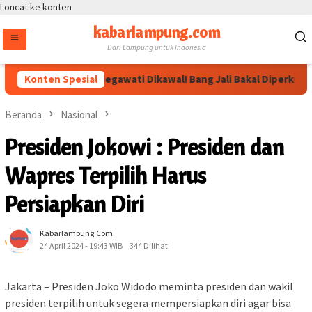
Loncat ke konten
kabarlampung.com
Dari Lampung untuk Indonesia
Konten Spesial
Arahan Megawati Dikawal! Bang Jali Bakal Diperkuat lew
Beranda
Nasional
Presiden Jokowi : Presiden dan
Wapres Terpilih Harus
Persiapkan Diri
Kabarlampung.com
24 April 2024 - 19:43 WIB
344 Dilihat
Jakarta – Presiden Joko Widodo meminta presiden dan wakil
presiden terpilih untuk segera mempersiapkan diri agar bisa