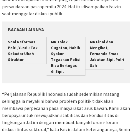
persaudaraan pascapemilu 2024. Hal itu disampaikan Faizin
saat menggelar diskusi publik.
BACAAN LAINNYA
Soal Reformasi
MK Tolak
MK Final dan
Polri, Yusril: Tak
Gugatan, Habib
Mengikat,
Sekadar Ubah
Syakur
Fernando Emas:
Struktur
Tegaskan Polisi
Jabatan Sipil Polri
Bisa Bertugas
Sah
di Sipil
“Perjalanan Republik Indonesia sudah sedemikian matang
sehingga ia meyakini bahwa problem politik tidak akan
membawa perpecahan pada masyarakat arus bawah. Kami akan
berupaya untuk mewujudkan stabilitas dan kondusifitas di
lingkungan Jatim dengan membuat banyak forum-forum
diskusi lintas sektoral,” kata Faizin dalam keterangannya, Senin