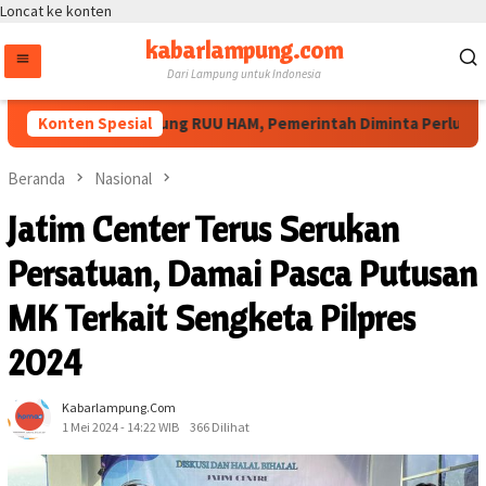
Loncat ke konten
kabarlampung.com
Dari Lampung untuk Indonesia
yarakat Sipil Dukung RUU HAM, Pemerintah Diminta Perluas Ruan
Konten Spesial
Beranda
Nasional
Jatim Center Terus Serukan
Persatuan, Damai Pasca Putusan
MK Terkait Sengketa Pilpres
2024
Kabarlampung.com
1 Mei 2024 - 14:22 WIB
366 Dilihat