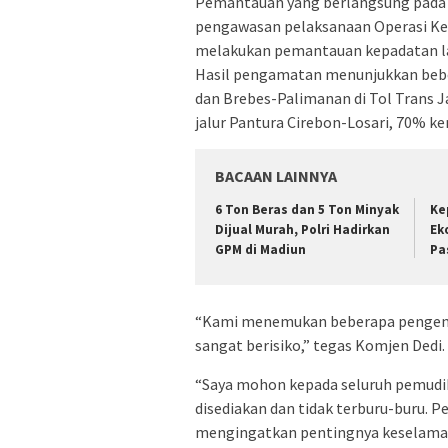
Pemantauan yang berlangsung pada J
pengawasan pelaksanaan Operasi Ket
melakukan pemantauan kepadatan lalu
Hasil pengamatan menunjukkan beber
dan Brebes-Palimanan di Tol Trans 
jalur Pantura Cirebon-Losari, 70% k
BACAAN LAINNYA
6 Ton Beras dan 5 Ton Minyak
Ke
Dijual Murah, Polri Hadirkan
Ek
GPM di Madiun
Pa
“Kami menemukan beberapa pengendar
sangat berisiko,” tegas Komjen Dedi.
“Saya mohon kepada seluruh pemudik
disediakan dan tidak terburu-buru. P
mengingatkan pentingnya keselama