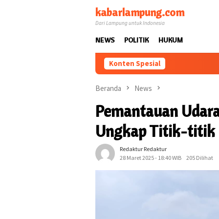
Loncat
kabarlampung.com
ke
Dari Lampung untuk Indonesia
konten
NEWS
POLITIK
HUKUM
Konten Spesial
Beranda
News
Pemantauan Udara 
Ungkap Titik-titi
Redaktur Redaktur
28 Maret 2025 - 18:40 WIB
205 Dilihat