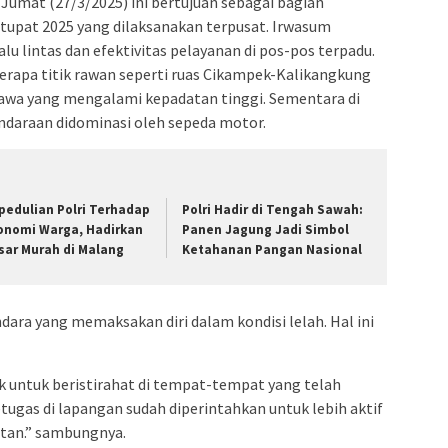
umat (27/3/2025) ini bertujuan sebagai bagian
upat 2025 yang dilaksanakan terpusat. Irwasum
 lintas dan efektivitas pelayanan di pos-pos terpadu.
apa titik rawan seperti ruas Cikampek-Kalikangkung
Jawa yang mengalami kepadatan tinggi. Sementara di
endaraan didominasi oleh sepeda motor.
pedulian Polri Terhadap
Polri Hadir di Tengah Sawah:
onomi Warga, Hadirkan
Panen Jagung Jadi Simbol
sar Murah di Malang
Ketahanan Pangan Nasional
a yang memaksakan diri dalam kondisi lelah. Hal ini
 untuk beristirahat di tempat-tempat yang telah
etugas di lapangan sudah diperintahkan untuk lebih aktif
tan.” sambungnya.