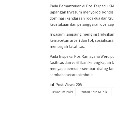
Pada Pemantauan di Pos Terpadu KM 1
lapangan Irwasum menyoroti kondisi l
dominasi kendaraan roda dua dan truk
kecelakaan dan pelanggaran overcapa
Irwasum langsung menginstruksikan u
kemacetan arteri dan tol, sosialisasi
mencegah fatalitas.
Pada Inspeksi Pos Ramayana Weru pu
fasilitas dan verifikasi kelengkapan 
menyapa pemudik sembari dialog la
sembako secara simbolis.
Post Views:
205
Irwasum Polri
Pantau Arus Mudik