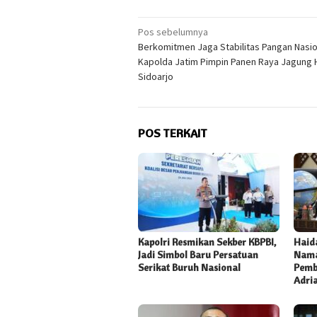
Navigasi
Pos sebelumnya
Berkomitmen Jaga Stabilitas Pangan Nasio
pos
Kapolda Jatim Pimpin Panen Raya Jagung H
Sidoarjo
POS TERKAIT
Kapolri Resmikan Sekber KBPBI,
Haida
Jadi Simbol Baru Persatuan
Nama
Serikat Buruh Nasional
Pemb
Adri