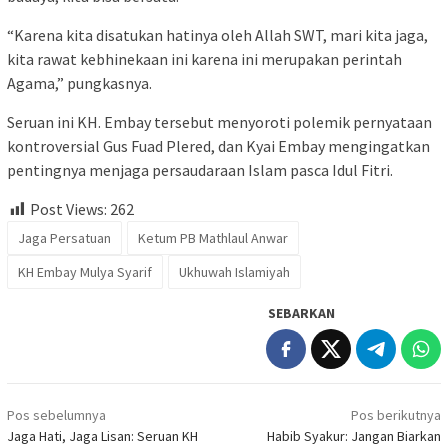
“Karena kita disatukan hatinya oleh Allah SWT, mari kita jaga,
kita rawat kebhinekaan ini karena ini merupakan perintah
Agama,” pungkasnya.
Seruan ini KH. Embay tersebut menyoroti polemik pernyataan
kontroversial Gus Fuad Plered, dan Kyai Embay mengingatkan
pentingnya menjaga persaudaraan Islam pasca Idul Fitri.
Post Views:
262
Jaga Persatuan
Ketum PB Mathlaul Anwar
KH Embay Mulya Syarif
Ukhuwah Islamiyah
SEBARKAN
Navigasi
Pos sebelumnya
Pos berikutnya
pos
Jaga Hati, Jaga Lisan: Seruan KH
Habib Syakur: Jangan Biarkan