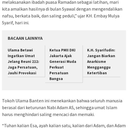
melaksanakan ibadah puasa Ramadan sebagai latihan, mari
kita amalkan hasilnya di bulan Syawal dengan mengendalikan
nafsu, berkata baik, dan saling peduli,” ujar KH. Embay Mulya
Syarif, hari ini.
BACAAN LAINNYA
Ulama Betawi
Ketua PMII DKI
K.H. Syarifudin:
Ingatkan Umat
Jakarta Ajak
Jangan Biarkan
Jelang Reuni 212:
Generasi Muda
Anarkisme
Jaga Persatuan,
Perkuat
Mengganggu
Jauhi Provokasi
Persatuan
Ketertiban
Bangsa
Tokoh Ulama Banten ini menekankan bahwa seluruh manusia
berasal dari keturunan Nabi Adam AS, sehingga umat Islam
harus menghindari saling mencaci dan memaki.
“Tuhan kalian Esa, ayah kalian satu, kalian dari Adam, dan Adam