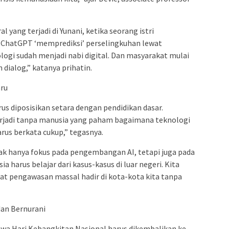
 yang terjadi di Yunani, ketika seorang istri
 ChatGPT ‘memprediksi’ perselingkuhan lewat
logi sudah menjadi nabi digital. Dan masyarakat mulai
 dialog,” katanya prihatin.
aru
arus diposisikan setara dengan pendidikan dasar.
rjadi tanpa manusia yang paham bagaimana teknologi
rus berkata cukup,” tegasnya.
ak hanya fokus pada pengembangan AI, tetapi juga pada
ia harus belajar dari kasus-kasus di luar negeri. Kita
kat pengawasan massal hadir di kota-kota kita tanpa
dan Bernurani
wa Hari Kebangkitan Nasional harus dikembalikan ke