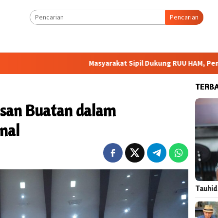
Pencarian
Masyarakat Sipil Dukung RUU HAM, Pemerintah Dimin
TERB
san Buatan dalam
nal
Tauhid