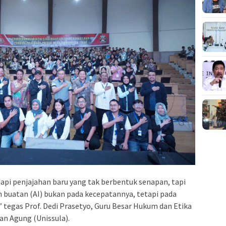
api penjajahan baru yang tak berbentuk senapan, tapi
 buatan (AI) bukan pada kecepatannya, tetapi pada
 tegas Prof. Dedi Prasetyo, Guru Besar Hukum dan Etika
tan Agung (Unissula).