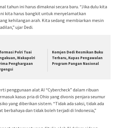
l tahun ini harus dimaknai secara baru. “Jika dulu kita
ini kita harus bangkit untuk menyelamatkan
 yang kehilangan arah. Kita sedang membiarkan mesin
dilan,” ujar Dedi.
formasi Polri Tuai
Komjen Dedi Resmikan Buku
ngakuan, Wakapolri
Terbaru, Kupas Pengawalan
rima Penghargaan
Program Pangan Nasional
rgengsi
erti penggunaan alat AI “Cybercheck” dalam ribuan
rmasuk kasus pria di Ohio yang divonis penjara seumur
siko yang diberikan sistem. “Tidak ada saksi, tidak ada
at berbahaya dan tidak boleh terjadi di Indonesia,”