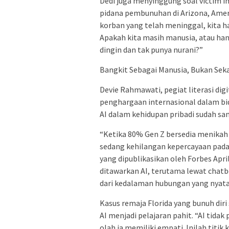
Dedi juga menyinggung soal victim i
pidana pembunuhan di Arizona, Ameri
korban yang telah meninggal, kita h
Apakah kita masih manusia, atau ha
dingin dan tak punya nurani?”
Bangkit Sebagai Manusia, Bukan Sek
Devie Rahmawati, pegiat literasi dig
penghargaan internasional dalam bi
AI dalam kehidupan pribadi sudah s
“Ketika 80% Gen Z bersedia menikah 
sedang kehilangan kepercayaan pada 
yang dipublikasikan oleh Forbes Apr
ditawarkan AI, terutama lewat chatb
dari kedalaman hubungan yang nyata
Kasus remaja Florida yang bunuh dir
AI menjadi pelajaran pahit. “AI tidak
olah ia memiliki empati. Inilah titik 