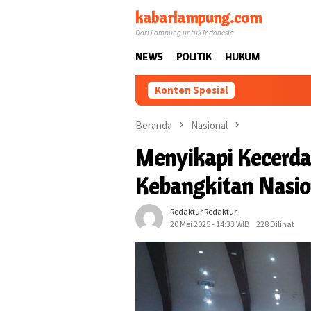
Loncat
kabarlampung.com
ke
Dari Lampung untuk Indonesia
konten
NEWS
POLITIK
HUKUM
Konten Spesial
Beranda
Nasional
Menyikapi Kecerda
Kebangkitan Nasio
Redaktur Redaktur
20 Mei 2025 - 14:33 WIB
228 Dilihat