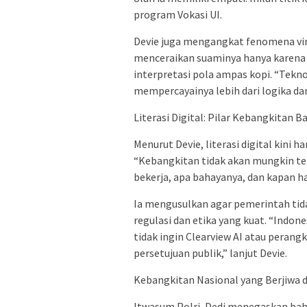
program Vokasi UI.
Devie juga mengangkat fenomena viral
menceraikan suaminya hanya karena
interpretasi pola ampas kopi. “Tekno
mempercayainya lebih dari logika dan
Literasi Digital: Pilar Kebangkitan B
Menurut Devie, literasi digital kini h
“Kebangkitan tidak akan mungkin te
bekerja, apa bahayanya, dan kapan ha
Ia mengusulkan agar pemerintah tid
regulasi dan etika yang kuat. “Indones
tidak ingin Clearview AI atau perang
persetujuan publik,” lanjut Devie.
Kebangkitan Nasional yang Berjiwa 
Itwasum Polri, Dedi menegaskan bah