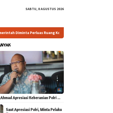
SABTU, 8 AGUSTUS 2026
ta Perluas Ruang Konsultasi
Arahan Megawati Dikawal! Ba
ANYAK
 Ahmad Apresiasi Keberanian Polri …
Saut Apresiasi Polri, Minta Pelaku