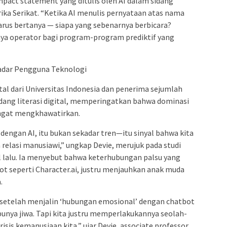
mpact statement yang ditulis oleh AI dalam sidang
ka Serikat. “Ketika AI menulis pernyataan atas nama
arus bertanya — siapa yang sebenarnya berbicara?
nya operator bagi program-program prediktif yang
adar Pengguna Teknologi
ital dari Universitas Indonesia dan penerima sejumlah
dang literasi digital, memperingatkan bahwa dominasi
angat mengkhawatirkan.
dengan AI, itu bukan sekadar tren—itu sinyal bahwa kita
relasi manusiawi,” ungkap Devie, merujuk pada studi
il lalu. Ia menyebut bahwa keterhubungan palsu yang
ot seperti Character.ai, justru menjauhkan anak muda
.
i setelah menjalin ‘hubungan emosional’ dengan chatbot
 punya jiwa. Tapi kita justru memperlakukannya seolah-
krisis kemanusiaan kita,” ujar Devie, associate professor