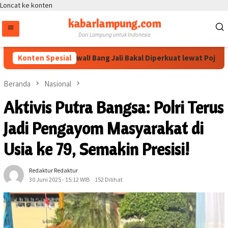
Loncat ke konten
kabarlampung.com
Dari Lampung untuk Indonesia
n Megawati Dikawal! Bang Jali Bakal Diperkuat lewat Pojok Baca d
Konten Spesial
Beranda
Nasional
Aktivis Putra Bangsa: Polri Terus
Jadi Pengayom Masyarakat di
Usia ke 79, Semakin Presisi!
Redaktur Redaktur
30 Juni 2025 - 15:12 WIB
152 Dilihat