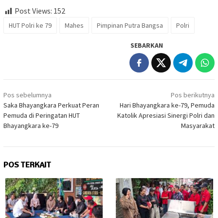
Post Views:
152
HUT Polri ke 79
Mahes
Pimpinan Putra Bangsa
Polri
SEBARKAN
Navigasi
Pos sebelumnya
Pos berikutnya
pos
Saka Bhayangkara Perkuat Peran
Hari Bhayangkara ke-79, Pemuda
Pemuda di Peringatan HUT
Katolik Apresiasi Sinergi Polri dan
Bhayangkara ke-79
Masyarakat
POS TERKAIT