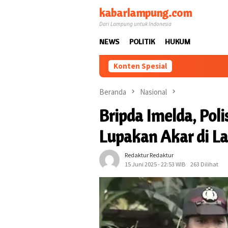
Loncat
kabarlampung.com
ke
Dari Lampung untuk Indonesia
konten
NEWS
POLITIK
HUKUM
Konten Spesial
Beranda
Nasional
Bripda Imelda, Pol
Lupakan Akar di 
Redaktur Redaktur
15 Juni 2025 - 22:53 WIB
263 Dilihat