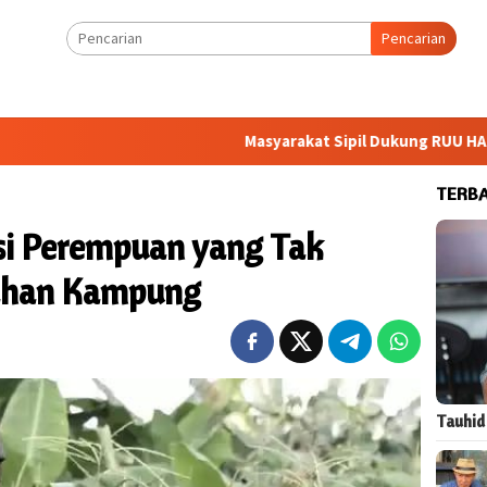
Pencarian
Masyarakat Sipil Dukung RUU HAM, Pemerintah
TERB
isi Perempuan yang Tak
Lahan Kampung
Tauhid