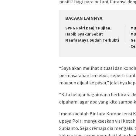
positif bagi para petani. Caranya d
BACAAN LAINNYA
SPPG Polri Banjir Pujian,
Mu
Habib Syakur Sebut
MB
Manfaatnya Sudah Terbukti
Ge
Ce
“Saya akan melihat situasi dan kondi
permasalahan tersebut, seperti con
maupun dijual ke pasar,” jelasnya ke
“Kita belajar bagaimana berbicara
dipahami agar apa yang kita sampaik
Imelda adalah Bintara Kompetensi K
upaya Polri menyukseskan visi Keta
Subianto. Sejak remaja dia mengaku 
keluarganya yang memiliki lahan lu