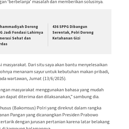
engan ‘berbelanja’ masalah dan memberikan solusinya.
hammadiyah Dorong
436 SPPG Dibangun
G Jadi Fondasi Lahirnya
Serentak, Polri Dorong
nerasi Sehat dan
Ketahanan Gizi
rdas
si masyarakat. Dari situ saya akan bantu menyelesaikan
tohnya menanam sayur untuk kebutuhan makan pribadi,
pada wartawan, Jumat (13/6/2025).
 dengan masyarakat menggunakan bahasa yang mudah
an dapat diterima dan dilaksanakan,” sambung dia.
husus (Bakomsus) Polri yang direkrut dalam rangka
hanan Pangan yang dicanangkan Presiden Prabowo
tertarik dengan jurusan pertanian karena latar belakang
as di kampung halamannya.