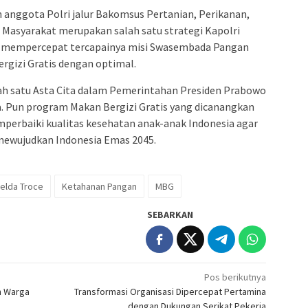
 anggota Polri jalur Bakomsus Pertanian, Perikanan,
n Masyarakat merupakan salah satu strategi Kapolri
am mempercepat tercapainya misi Swasembada Pangan
rgizi Gratis dengan optimal.
 satu Asta Cita dalam Pemerintahan Presiden Prabowo
 Pun program Makan Bergizi Gratis yang dicanangkan
erbaiki kualitas kesehatan anak-anak Indonesia agar
ewujudkan Indonesia Emas 2045.
elda Troce
Ketahanan Pangan
MBG
SEBARKAN
Pos berikutnya
n Warga
Transformasi Organisasi Dipercepat Pertamina
dengan Dukungan Serikat Pekerja