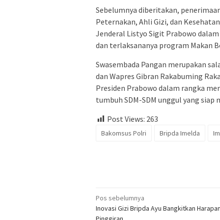
Sebelumnya diberitakan, penerimaan
Peternakan, Ahli Gizi, dan Kesehata
Jenderal Listyo Sigit Prabowo dal
dan terlaksananya program Makan Be
Swasembada Pangan merupakan salah
dan Wapres Gibran Rakabuming Raka.
Presiden Prabowo dalam rangka memp
tumbuh SDM-SDM unggul yang siap m
Post Views:
263
Bakomsus Polri
Bripda Imelda
Im
Navigasi
Pos sebelumnya
Inovasi Gizi Bripda Ayu Bangkitkan Harapa
pos
Pinggiran