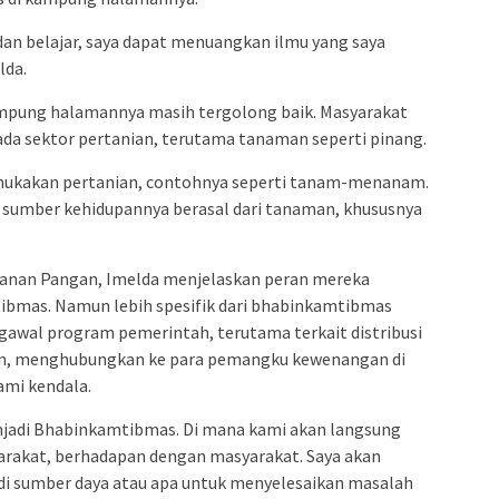
an belajar, saya dapat menuangkan ilmu yang saya
lda.
kampung halamannya masih tergolong baik. Masyarakat
a sektor pertanian, terutama tanaman seperti pinang.
mukakan pertanian, contohnya seperti tanam-menanam.
a sumber kehidupannya berasal dari tanaman, khususnya
hanan Pangan, Imelda menjelaskan peran mereka
ibmas. Namun lebih spesifik dari bhabinkamtibmas
awal program pemerintah, terutama terkait distribusi
ian, menghubungkan ke para pemangku kewenangan di
ami kendala.
njadi Bhabinkamtibmas. Di mana kami akan langsung
rakat, berhadapan dengan masyarakat. Saya akan
i sumber daya atau apa untuk menyelesaikan masalah