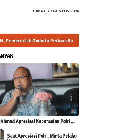
JUMAT, 7 AGUSTUS 2026
 Diminta Perluas Ruang Konsultasi
Arahan Megawati Dika
ANYAK
 Ahmad Apresiasi Keberanian Polri …
Saut Apresiasi Polri, Minta Pelaku