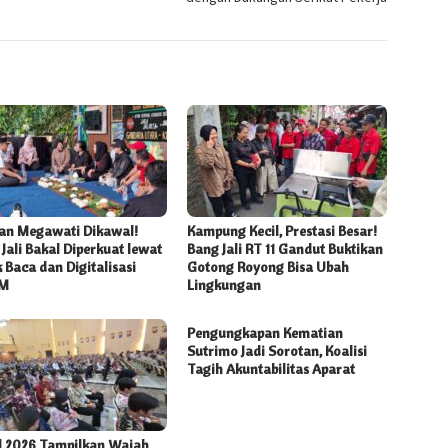
an Megawati Dikawal!
Kampung Kecil, Prestasi Besar!
Jali Bakal Diperkuat lewat
Bang Jali RT 11 Gandut Buktikan
 Baca dan Digitalisasi
Gotong Royong Bisa Ubah
M
Lingkungan
Pengungkapan Kematian
Sutrimo Jadi Sorotan, Koalisi
Tagih Akuntabilitas Aparat
l 2026 Tampilkan Wajah