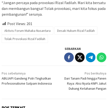
“Jangan percaya pada provokasi Rizal Fadilah. Mari kita bersatu
dan membangun bangsa! Tolak provokasi, mari kita fokus pada
pembangunan!” serunya.
Post Views:
201
Aktivis Forum Mahaka Nusantara
Desak Hukum Rizal Fadilah
Tolak Provokasi Rizal Fadilah
SEBARKAN
Navigasi
Pos sebelumnya
Pos berikutnya
pos
ABUJAPI Gandeng Polri Tingkatkan
Dari Tanam Padi hingga Panen
Profesionalisme Satpam Indonesia
Raya: Aksi Nyata KNPI Jakut
Dukung Ketahanan Pangan
POS TERKAIT