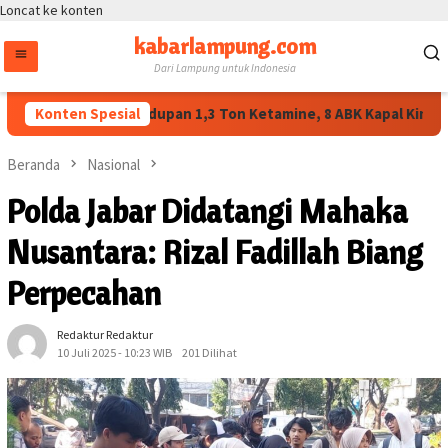
Loncat ke konten
kabarlampung.com
Dari Lampung untuk Indonesia
ngkap Penyelundupan 1,3 Ton Ketamine, 8 ABK Kapal King Sun 
Konten Spesial
Beranda
Nasional
Polda Jabar Didatangi Mahaka
Nusantara: Rizal Fadillah Biang
Perpecahan
Redaktur Redaktur
10 Juli 2025 - 10:23 WIB
201 Dilihat