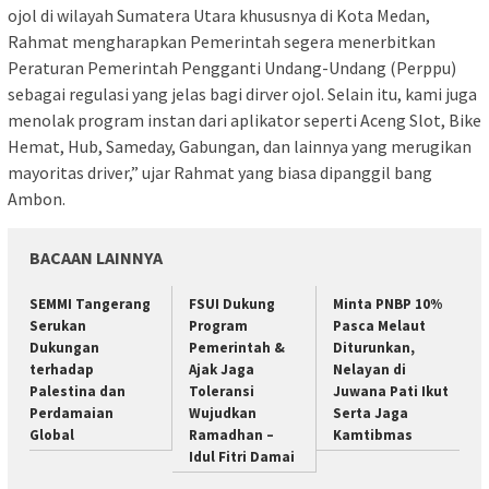
ojol di wilayah Sumatera Utara khususnya di Kota Medan,
Rahmat mengharapkan Pemerintah segera menerbitkan
Peraturan Pemerintah Pengganti Undang-Undang (Perppu)
sebagai regulasi yang jelas bagi dirver ojol. Selain itu, kami juga
menolak program instan dari aplikator seperti Aceng Slot, Bike
Hemat, Hub, Sameday, Gabungan, dan lainnya yang merugikan
mayoritas driver,” ujar Rahmat yang biasa dipanggil bang
Ambon.
BACAAN LAINNYA
SEMMI Tangerang
FSUI Dukung
Minta PNBP 10%
Serukan
Program
Pasca Melaut
Dukungan
Pemerintah &
Diturunkan,
terhadap
Ajak Jaga
Nelayan di
Palestina dan
Toleransi
Juwana Pati Ikut
Perdamaian
Wujudkan
Serta Jaga
Global
Ramadhan –
Kamtibmas
Idul Fitri Damai