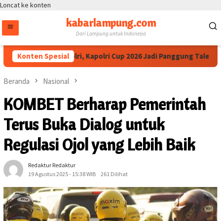
Loncat ke konten
kabarlampung.com
Dari Lampung untuk Indonesia
SPA Apresiasi Polri, Kapolri Cup 2026 Jadi Panggung Talenta dari
Konten Spesial
Beranda
Nasional
KOMBET Berharap Pemerintah
Terus Buka Dialog untuk
Regulasi Ojol yang Lebih Baik
Redaktur Redaktur
19 Agustus 2025 - 15:38 WIB
261 Dilihat