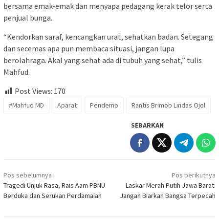
bersama emak-emak dan menyapa pedagang kerak telor serta
penjual bunga.
“Kendorkan saraf, kencangkan urat, sehatkan badan. Setegang
dan secemas apa pun membaca situasi, jangan lupa
berolahraga. Akal yang sehat ada di tubuh yang sehat,” tulis
Mahfud.
Post Views:
170
#Mahfud MD
Aparat
Pendemo
Rantis Brimob Lindas Ojol
SEBARKAN
Navigasi
Pos sebelumnya
Pos berikutnya
pos
Tragedi Unjuk Rasa, Rais Aam PBNU
Laskar Merah Putih Jawa Barat:
Berduka dan Serukan Perdamaian
Jangan Biarkan Bangsa Terpecah