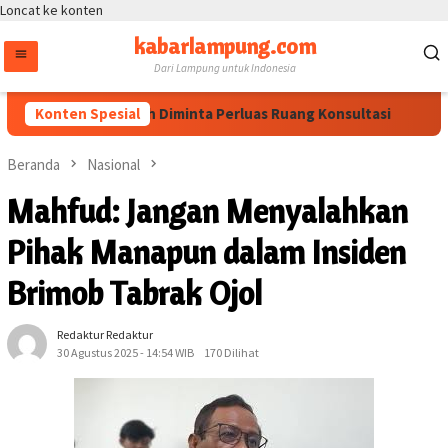
Loncat ke konten
kabarlampung.com
Dari Lampung untuk Indonesia
UU HAM, Pemerintah Diminta Perluas Ruang Konsultasi
Konten Spesial
Ar
Beranda
Nasional
Mahfud: Jangan Menyalahkan
Pihak Manapun dalam Insiden
Brimob Tabrak Ojol
Redaktur Redaktur
30 Agustus 2025 - 14:54 WIB
170 Dilihat