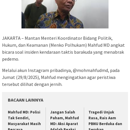
JAKARTA – Mantan Menteri Koordinator Bidang Politik,
Hukum, dan Keamanan (Menko Polhukam) Mahfud MD angkat
bicara soal insiden kendaraan taktis barakuda yang menabrak
pedemo.
Melalui akun Instagram pribadinya, @mohmahfudmd, pada
Jumat (29/8/2025), Mahfud mengingatkan agar peristiwa
tersebut dilihat dengan jernih.
BACAAN LAINNYA
Mahfud MD: Polisi
Jangan Salah
Tragedi Unjuk
Tak Sendiri,
Paham, Mahfud
Rasa, Rais Aam
Masyarakat Masih
MD: Aksi Aparat
PBNU Berduka dan
Percaya
Adalah Reaksi
Serukan