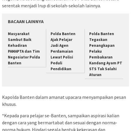
serentak menjadi Irup di sekolah-sekolah lainnya.
BACAAN LAINNYA
Masyarakat
Polda Banten
Polda Banten
Sambut Baik
Ajak Pelajar
Tegaskan
Kehadiran
Jadi Agen
Penangkapan
PAMAPTA dan Tim
Perdamaian
Pelaku
Negosiator Polda
Lewat Polisi
Pembakaran
Banten
Peduli
Kandang Ayam PT
Pendidikan
STS Tak Salahi
Aturan
Kapolda Banten dalam amanat upacara menyampaikan pesan
khusus.
“Kepada para pelajar se-Banten, sampaikan aspirasi kalian
dengan cara yang bermartabat dan sesuai dengan norma-
norma hukum. Hindari segala bentuk kekerasan dan